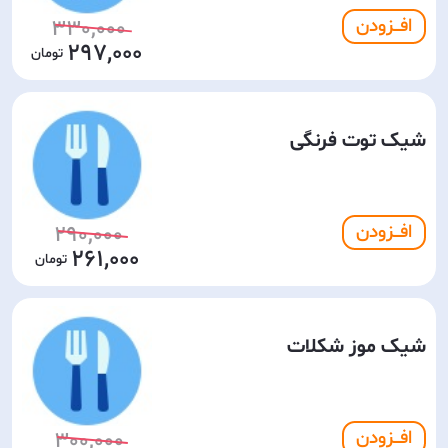
افـــزودن
330,000
297,000
شیک توت فرنگی
افـــزودن
290,000
261,000
شیک موز شکلات
افـــزودن
300,000