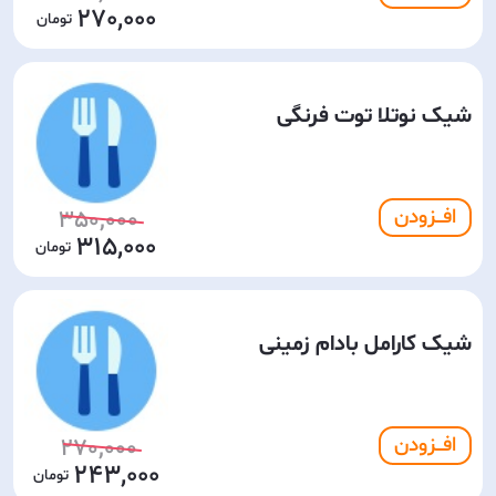
270,000
شیک نوتلا توت فرنگی
افـــزودن
350,000
315,000
شیک کارامل بادام زمینی
افـــزودن
270,000
243,000