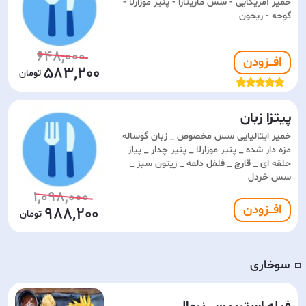
خمیر آمریکایی - سس مارینارا - پنیر موزارلا -
گوجه - ریحون
648,000
افـــزودن
583,200
پیتزا زبان
خمیر ایتالیایی سس مخصوص _ زبان گوساله
مزه دار شده _ پنیر موزارلا _ پنیر چدار _ پیاز
حلقه ای _ قارچ _ فلفل دلمه _ زیتون سبز _
سس خردل
1,098,000
افـــزودن
988,200
سوخاری
◽️