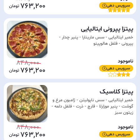
763,200
سرویس دهی
پیتزا پپرونی ایتالیایی
خمیر ایتالیایی - سس مارینارا - پنیر چدار -
پپرونی - فلفل هالوپینو
ناموجود
848,000
سرویس دهی
763,200
پیتزا کلاسیک
خمیر ایتالیایی - سس ناپولیتن - ژامبون مرغ و
گوشت - پنیر موزارلا - قارچ - ذرت - فلفل دلمه -
زیتون سبز
848,000
ناموجود
763,200
سرویس دهی