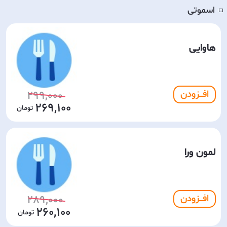
اسموتی
◽️
هاوایی
افـــزودن
299,000
269,100
لمون ورا
افـــزودن
289,000
260,100