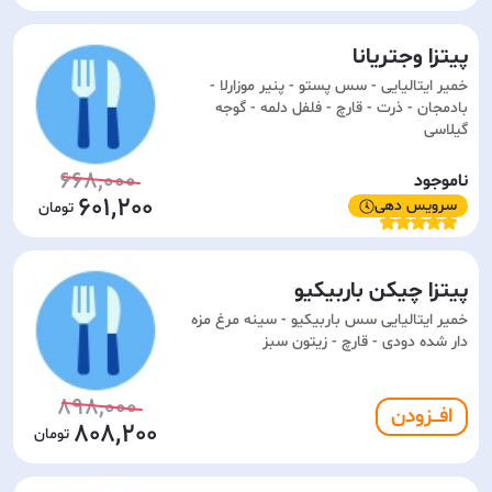
پیتزا وجتریانا
خمیر ایتالیایی - سس پستو - پنیر موزارلا -
بادمجان - ذرت - قارچ - فلفل دلمه - گوجه
گیلاسی
668,000
ناموجود
601,200
سرویس دهی
پیتزا چیکن باربیکیو
خمیر ایتالیایی سس باربیکیو - سینه مرغ مزه
دار شده دودی - قارچ - زیتون سبز
898,000
افـــزودن
808,200