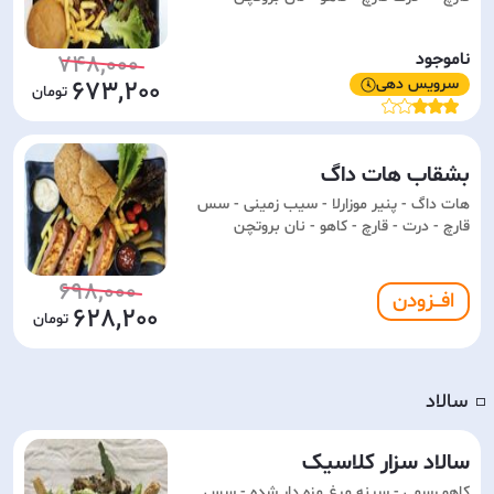
ناموجود
748,000
سرویس دهی
673,200
بشقاب هات داگ
هات داگ - پنیر موزارلا - سیب زمینی - سس
قارچ - درت - قارچ - کاهو - نان بروتچن
698,000
افـــزودن
628,200
سالاد
◽️
سالاد سزار کلاسیک
کاهو رسمی - سینه مرغ مزه دار شده - سس