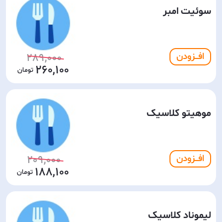
سوئیت امبر
افـــزودن
289,000
260,100
موهیتو کلاسیک
افـــزودن
209,000
188,100
لیموناد کلاسیک