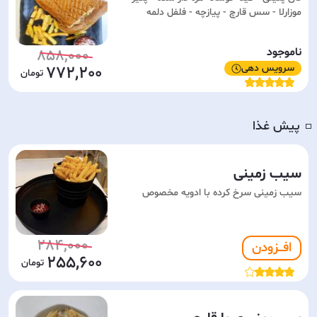
موزارلا - سس قارچ - پیازچه - فلفل دلمه
ناموجود
858,000
سرویس دهی
772,200
پیش غذا
◽️
سیب زمینی
سیب زمینی سرخ کرده با ادویه مخصوص
284,000
افـــزودن
255,600