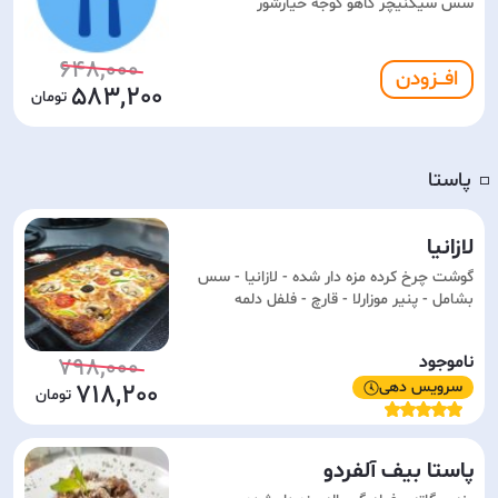
سس سیگنیچر کاهو گوجه خیارشور
648,000
افـــزودن
583,200
پاستا
◽️
لازانیا
گوشت چرخ کرده مزه دار شده - لازانیا - سس
بشامل - پنیر موزارلا - قارچ - فلفل دلمه
ناموجود
798,000
سرویس دهی
718,200
پاستا بیف آلفردو