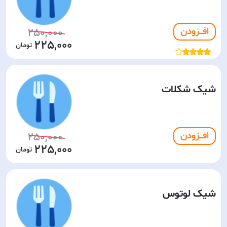
افـــزودن
250,000
225,000
شیک شکلات
افـــزودن
250,000
225,000
شیک لوتوس