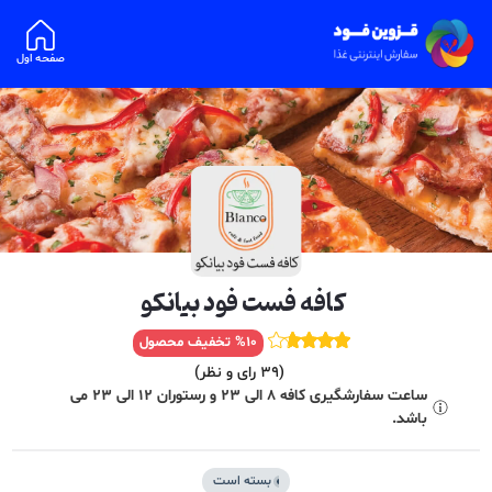
صفحه اول
کافه فست فود بیانکو
10
%
تخفیف محصول
(
39
رای و نظر)
ساعت سفارشگیری کافه 8 الی 23 و رستوران 12 الی 23 می
باشد.
بسته است