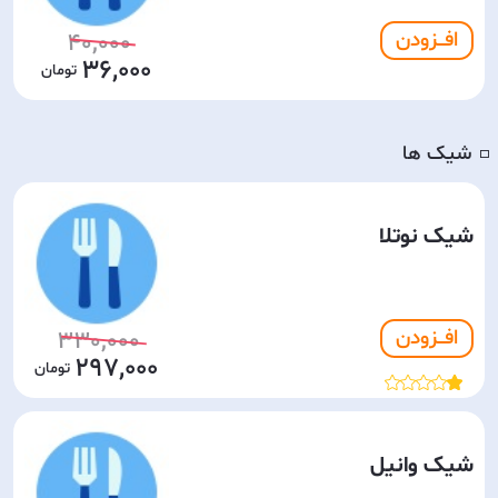
افـــزودن
40,000
36,000
شیک ها
◽️
شیک نوتلا
افـــزودن
330,000
297,000
شیک وانیل