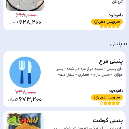
کروتان
698,000
ناموجود
628,200
سرویس دهی
پنینی
◽️
پنینی مرغ
نان پنینی - سینه مرغ مزه دار شده - پنیر
موزارلا - سس قارچ - جعفری - فلفل دلمه
ناموجود
748,000
سرویس دهی
673,200
پنینی گوشت
نان پنینی - فیله گوساله مزه دار شده - پنیر