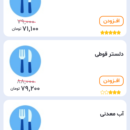
افـــزودن
79,000
71,100
دلستر قوطی
افـــزودن
88,000
79,200
آب معدنی