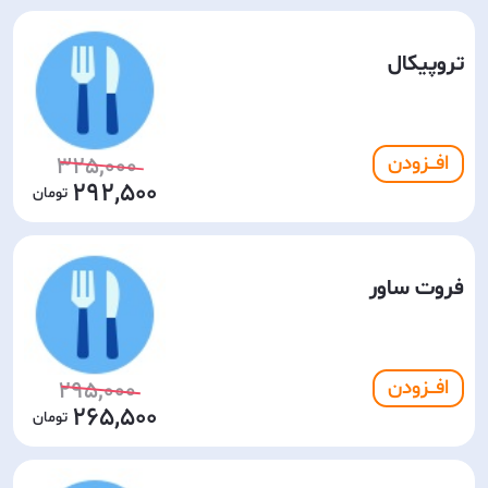
تروپیکال
افـــزودن
325,000
292,500
فروت ساور
افـــزودن
295,000
265,500