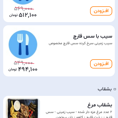
569,000
افـــزودن
512,100
سیب با سس قارچ
سیب زمینی سرخ کرده سس قارچ مخصوص
549,000
افـــزودن
494,100
بشقاب
◽️
بشقاب مرغ
2 عدد مرغ مزه دار شده - سیب زمینی - سس
قارچ - - ذرت قارچ - کاهو - نان بروتچن