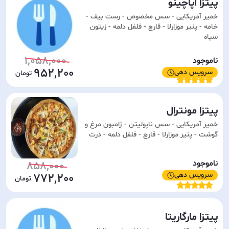
پیتزا آپاچینو
خمیر آمریکایی - سس مخصوص - رست بیف -
خامه - پنیر موزارلا - قارچ - فلفل دلمه - زیتون
سیاه
1,058,000
ناموجود
952,200
سرویس دهی
پیتزا مونترال
خمیر آمریکایی - سس ناپولیتن - ژامبون مرغ و
گوشت - پنیر موزارلا - قارچ - فلفل دلمه - ذرت
ناموجود
858,000
سرویس دهی
772,200
پیتزا مارگاریتا