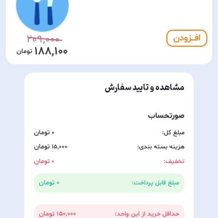
افـــزودن
209,000
188,100
مشاهده و تایید سفارش
صورتحساب
مبلغ کل:
0
هزینه بسته بندی:
15,000
تخفیف:
0
0
مبلغ قابل پرداخت:
150,000
حداقل خرید از این واحد: