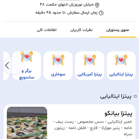
خیابان نوروزیان انتهای حکمت 48
زمان ارسال سفارش :
تا حدود
45
دقیقه
منوی رستوران
نظرات کاربران
اطلاعات کلی
برگر و
پیتزا ایتالیایی
پیتزا آمریکایی
سوخاری
ساندویچ
پیتزا ایتالیایی
◽️
پیتزا بیانکو
خمیر ایتالیایی - سس مخصوص - رست بیف -
خامه - پنیر موزارلا - قارچ - فلفل دلمه - زیتون
سیاه