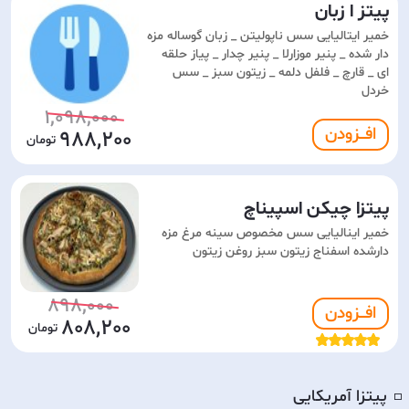
پیتز ا زبان
خمیر ایتالیایی سس ناپولیتن _ زبان گوساله مزه
دار شده _ پنیر موزارلا _ پنیر چدار _ پیاز حلقه
ای _ قارچ _ فلفل دلمه _ زیتون سبز _ سس
خردل
1,098,000
افـــزودن
988,200
پیتزا چیکن اسپیناچ
خمیر اینالیایی سس مخصوص سینه مرغ مزه
دارشده اسفناج زیتون سبز روغن زیتون
898,000
افـــزودن
808,200
پیتزا آمریکایی
◽️