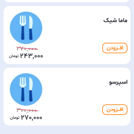
ماما شیک
افـــزودن
270,000
243,000
اسپرسو
افـــزودن
300,000
270,000