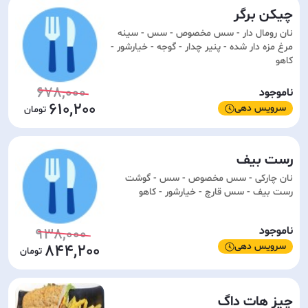
چیکن برگر
نان رومال دار - سس مخصوص - سس - سینه
مرغ مزه دار شده - پنیر چدار - گوجه - خیارشور -
کاهو
678,000
ناموجود
610,200
سرویس دهی
رست بیف
نان چارکی - سس مخصوص - سس - گوشت
رست بیف - سس قارچ - خیارشور - کاهو
ناموجود
938,000
سرویس دهی
844,200
چیز هات داگ