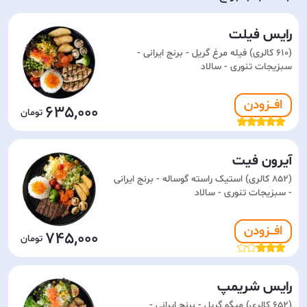
رایس فیلت
(610 کالری) فیله مرغ گریل - برنج ایرانی -
سبزیجات تنوری - سالاد
افـــزودن
635,000
آیرون فیت
(852 کالری) استیک راسته گوساله - برنج ایرانی
- سبزیجات تنوری - سالاد
افـــزودن
745,000
رایس شریمپ
(652 کالری) میگو گریل - برنج ایرانی -