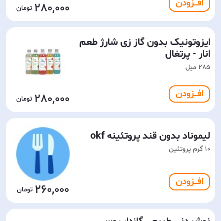
افـــزودن
280,000
ایزوتونیک بدون گاز زی شارژ طعم
انار - پرتغال
285 میل
افـــزودن
280,000
لیموناد بدون قند پروتئینه okf
10 گرم پروتئین
افـــزودن
260,000