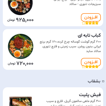
سبزیجات تنوری - سالاد
افـــزودن
925,000
کباب تابه ای
200 گرم گوشت گوساله چرخ کرده.120 گرم برنج
ایرانی بدون روغن. سیب زمینی و قارچ تنوری.
سالاد ساید
افـــزودن
720,000
بشقاب
◽️
فیش پلیت
400 گرم ماهی سالمون گریل. قارچ و سیب
زمینی تنوری. زیتون کبابی. سالاد ساید