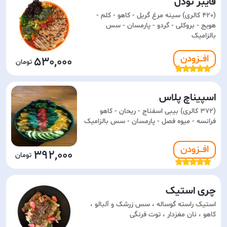
فایبر نودل
(420 کالری) سینه مرغ گریل - کاهو - کلم -
هویج - بروکلی - گردو - پارمسان - سس
بالزامیک
افـــزودن
530,000
اسپیناچ پلاس
(372 کالری) بیبی اسفناج - ریحان - کاهو
فرانسه - میوه فصل - پارمسان - سس بالزامیک
افـــزودن
392,000
چری استیک
استیک راسته گوساله ، سس زرشک و آلبالو ،
کاهو ، نان مغزدار ، توت فرنگی