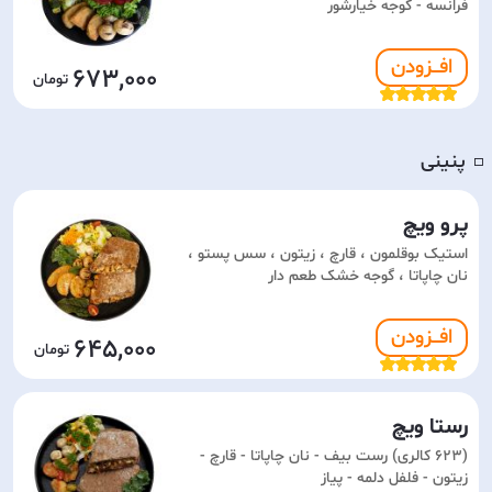
فرانسه - گوجه خیارشور
افـــزودن
673,000
پنینی
◽️
پرو ویچ
استیک بوقلمون ، قارچ ، زیتون ، سس پستو ،
نان چاپاتا ، گوجه خشک طعم دار
افـــزودن
645,000
رستا ویچ
(623 کالری) رست بیف - نان چاپاتا - قارچ -
زیتون - فلفل دلمه - پیاز