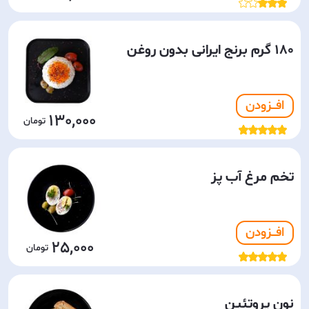
180 گرم برنج ایرانی بدون روغن
افـــزودن
130,000
تخم مرغ آب پز
افـــزودن
25,000
نون پروتئین