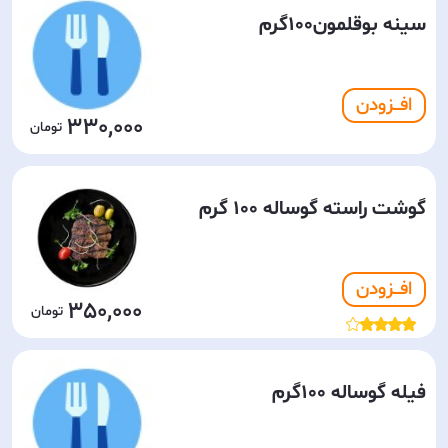
سینه بوقلمون100گرم
افـــزودن
330,000
گوشت راسته گوساله 100 گرم
افـــزودن
350,000
فیله گوساله 100گرم