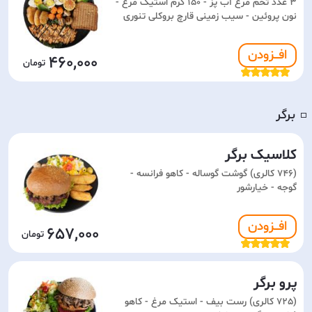
3 عدد تخم مرغ آب پز - 150 گرم استیک مرغ -
نون پروئین - سیب زمینی قارچ بروکلی تنوری
افـــزودن
460,000
برگر
◽️
کلاسیک برگر
(746 کالری) گوشت گوساله - کاهو فرانسه -
گوجه - خیارشور
افـــزودن
657,000
پرو برگر
(725 کالری) رست بیف - استیک مرغ - کاهو