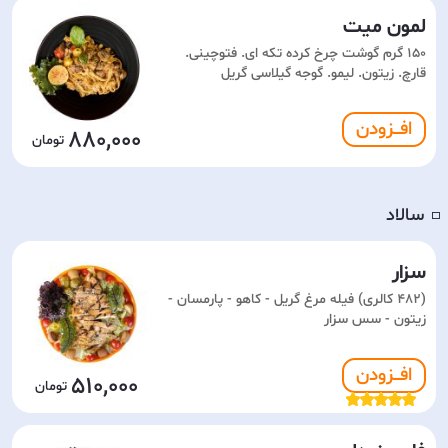
لمون میت
150 گرم گوشت چرخ کرده تکه ای. فتوچینی.
قارچ. زیتون. لیمو. گوجه گیلاسی گریل
افـــزودن
880,000
سالاد
◽️
سزار
(482 کالری) فیله مرغ گریل - کاهو - پارمسان -
زیتون - سس سزار
افـــزودن
510,000