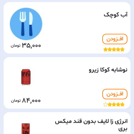
آب کوچک
افـــزودن
35,000
نوشابه کوکا زیرو
افـــزودن
84,000
انرژی زا لایف بدون قند میکس
بری