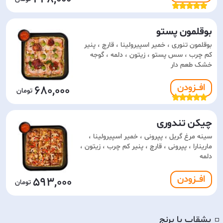
بوقلمون پستو
بوقلمون تنوری ، خمیر اسپیرولینا ، قارچ ، پنیر
کم چرب ، سس پستو ، زیتون ، دلمه ، گوجه
خشک طعم دار
افـــزودن
680,000
چیکن تندوری
سینه مرغ گریل ، پپرونی ، خمیر اسپیرولینا ،
مارینارا ، پپرونی ، قارچ ، پنیر کم چرب ، زیتون ،
دلمه
افـــزودن
593,000
بشقاب با برنج
◽️