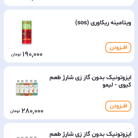
ویتامینه ریکاوری (sos)
افـــزودن
190,000
ایزوتونیک بدون گاز زی شارژ طعم
کیوی - لیمو
افـــزودن
280,000
ایزوتونیک بدون گاز زی شارژ طعم