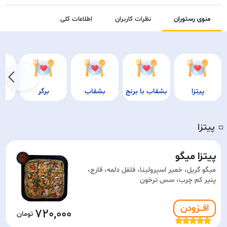
منوی رستوران
نظرات کاربران
اطلاعات کلی
پیتزا
بشقاب با برنج
بشقاب
برگر
پ
پیتزا
◽️
پیتزا میگو
میگو گریل، خمیر اسپرولینا، فلفل دلمه، قارچ،
پنیر کم چرب، سس ترخون
افـــزودن
720,000