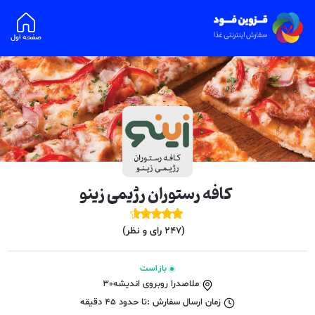
صفحه اول
کافه رستوران رژیمی زینو
(
247
رای و نظر)
باز است
ملاصدرا روبروی اندیشه30
زمان ارسال سفارش :
تا حدود
45
دقیقه