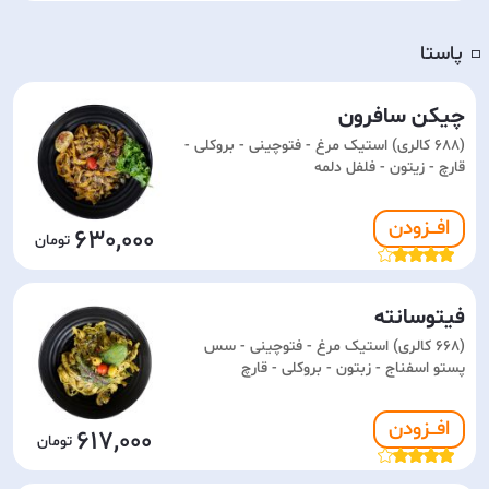
پاستا
◽️
چیکن سافرون
(688 کالری) استیک مرغ - فتوچینی - بروکلی -
قارچ - زیتون - فلفل دلمه
افـــزودن
630,000
فیتوسانته
(668 کالری) استیک مرغ - فتوچینی - سس
پستو اسفناج - زبتون - بروکلی - قارچ
افـــزودن
617,000