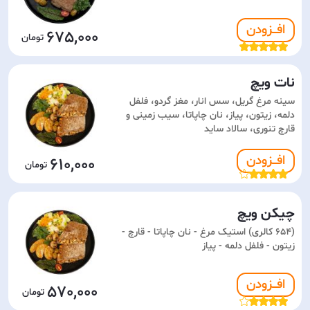
افـــزودن
675,000
نات ویچ
سینه مرغ گریل، سس انار، مغز گردو، فلفل
دلمه، زیتون، پیاز، نان چاپاتا، سیب زمینی و
قارچ تنوری، سالاد ساید
افـــزودن
610,000
چیکن ویچ
(654 کالری) استیک مرغ - نان چاپاتا - قارچ -
زیتون - فلفل دلمه - پیاز
افـــزودن
570,000