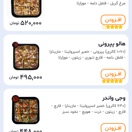
مرغ گریل - فلفل دلمه - موزارلا
افـــزودن
520,000
هالو پپرونی
(1070 کالری) پپرونی - خمیر اسپرولینا - مارینارا
- فلفل دلمه - قارچ تنوری - زیتون - موزارلا
افـــزودن
495,000
وجی واندر
(630 کالری) خمیر اسپرولینا - مارینارا - قارچ -
قارچ - زیتون - ذرت - هویج - نخود سبز
افـــزودن
448,000