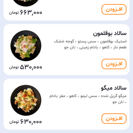
افـــزودن
663,000
سالاد بوقلمون
استیک بوقلمون ، سس پستو ، گوجه خشک
طعم دار ، کاهو ، بادام زمینی ، نان جو
افـــزودن
530,000
سالاد میگو
میگو گریل شده ، سس لیمو ، کاهو ، مغز بادام
، نان جو
افـــزودن
630,000