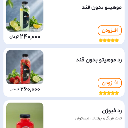
موهیتو بدون قند
افـــزودن
240,000
رد موهیتو بدون قند
افـــزودن
260,000
رد فیوژن
توت فرنگی، پرتقال، لیموترش