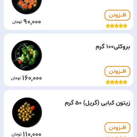
افـــزودن
90,000
بروکلی100 گرم
افـــزودن
160,000
زیتون کبابی (گریل) 50 گرم
افـــزودن
110,000