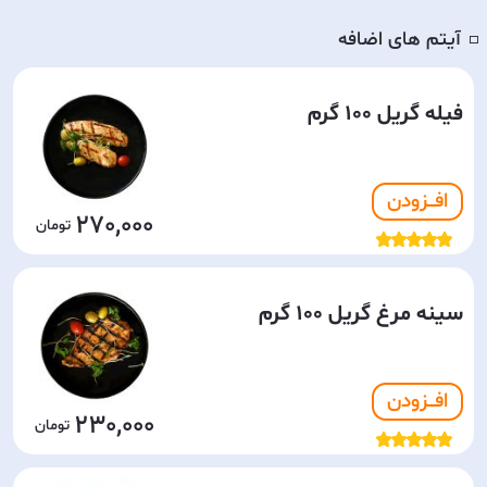
آیتم های اضافه
◽️
فیله گریل 100 گرم
افـــزودن
270,000
سینه مرغ گریل 100 گرم
افـــزودن
230,000