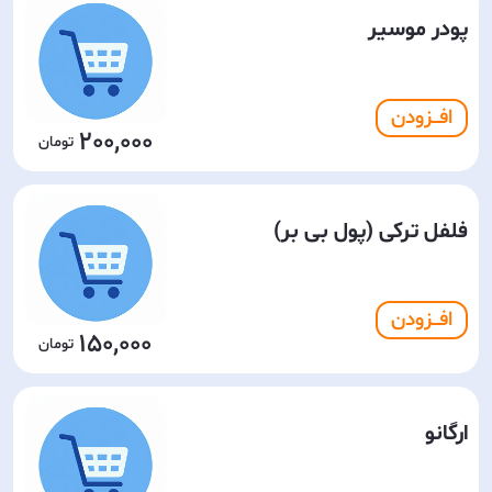
پودر موسیر
افـــزودن
200,000
فلفل ترکی (پول بی بر)
افـــزودن
150,000
ارگانو