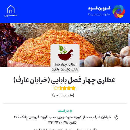
صفحه اول
عطاری چهار فصل بابایی (خیابان عارف)
(
10
رای و نظر)
باز است
خیابان عارف بعد از کوچه میوه چین جنب قهوه فروشی پلاک 206
تلفن :33347039