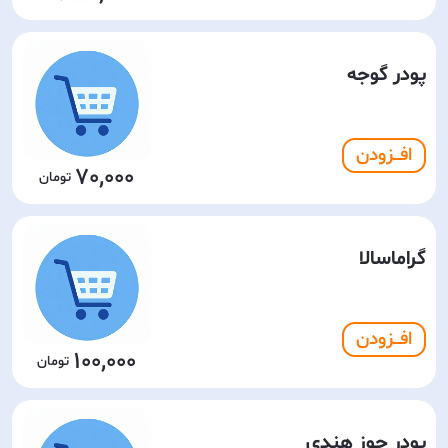
پودر گوجه
افـــزودن
70,000
گراماسالا
افـــزودن
100,000
پودر جوز هندی