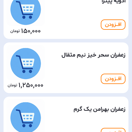
ادویه پیتزا
افـــزودن
150,000
زعفران سحر خیز نیم مثقال
افـــزودن
1,250,000
زعفران بهرامن یک گرم