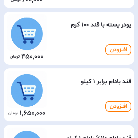
600,000
پودر پسته با قند 100 گرم
افـــزودن
450,000
قند بادام برابر 1 کیلو
افـــزودن
1,650,000