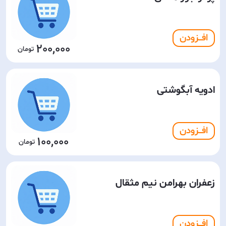
افـــزودن
200,000
ادویه آبگوشتی
افـــزودن
100,000
زعفران بهرامن نیم مثقال
افـــزودن