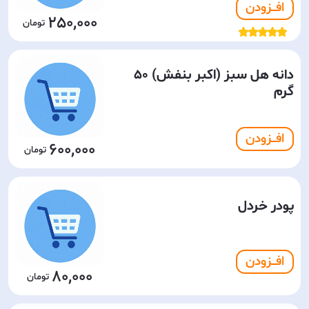
افـــزودن
250,000
دانه هل سبز (اکبر بنفش) 50
گرم
افـــزودن
600,000
پودر خردل
افـــزودن
80,000