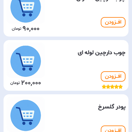
افـــزودن
90,000
چوب دارچین لوله ای
افـــزودن
200,000
پودر گلسرخ
افـــزودن