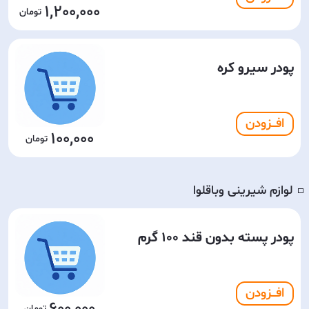
1,200,000
پودر سیرو کره
افـــزودن
100,000
لوازم شیرینی وباقلوا
◽️
پودر پسته بدون قند 100 گرم
افـــزودن