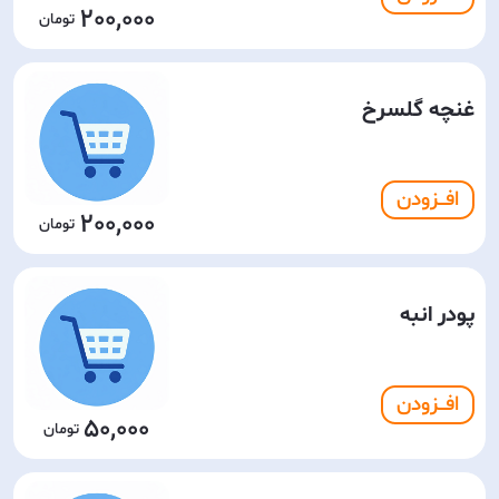
200,000
غنچه گلسرخ
افـــزودن
200,000
پودر انبه
افـــزودن
50,000