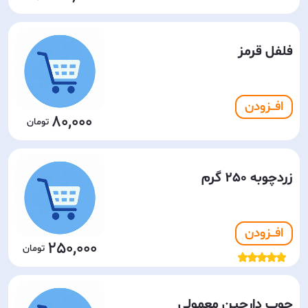
فلفل قرمز
افـــزودن
80,000
زردچوبه 250 گرم
افـــزودن
250,000
چوب دارچین معمولی