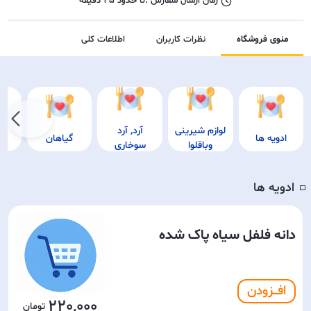
زمان ارسال سفارش :
تا حدود
45
دقیقه
منوی فروشگاه
نظرات کاربران
اطلاعات کلی
لوازم شیرینی
آرد, آرد
ادویه ها
گیاهان
وباقلوا
سوخاری
ادویه ها
◽️
دانه فلفل سیاه پاک شده
افـــزودن
220,000