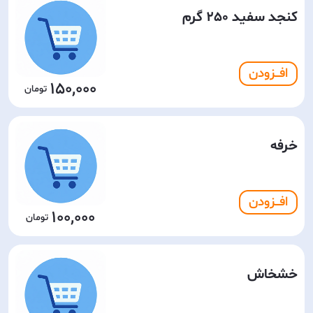
کنجد سفید 250 گرم
افـــزودن
150,000
خرفه
افـــزودن
100,000
خشخاش