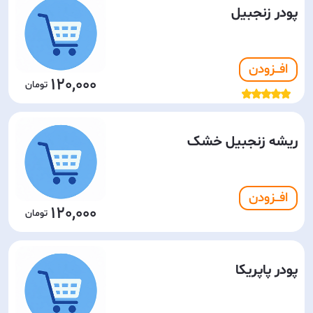
پودر زنجبیل
افـــزودن
120,000
ریشه زنجبیل خشک
افـــزودن
120,000
پودر پاپریکا