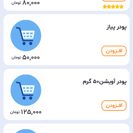
80,000
پودر پیاز
افـــزودن
50,000
پودر آویشن50 گرم
افـــزودن
125,000