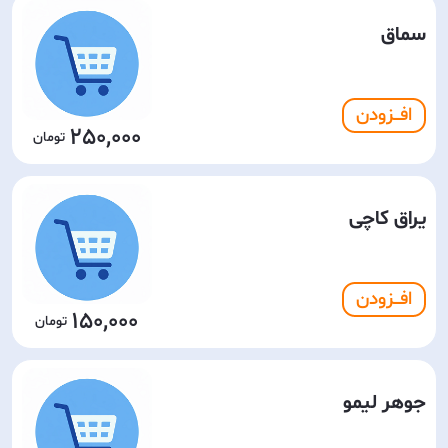
سماق
افـــزودن
250,000
یراق کاچی
افـــزودن
150,000
جوهر لیمو