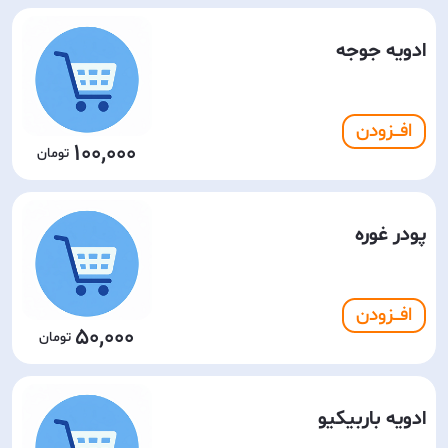
ادویه جوجه
افـــزودن
100,000
پودر غوره
افـــزودن
50,000
ادویه باربیکیو