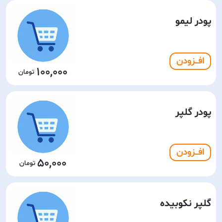
پودر لیمو
افـــزودن
100,000
پودر گلپر
افـــزودن
50,000
گلپر نکوبیده