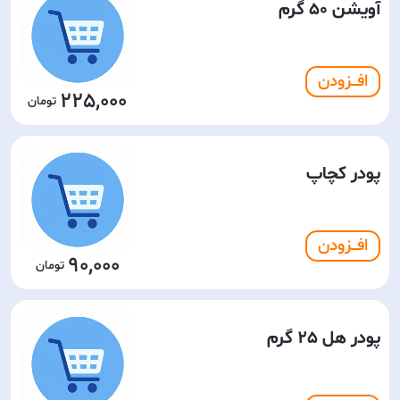
آویشن 50 گرم
افـــزودن
225,000
پودر کچاپ
افـــزودن
90,000
پودر هل 25 گرم