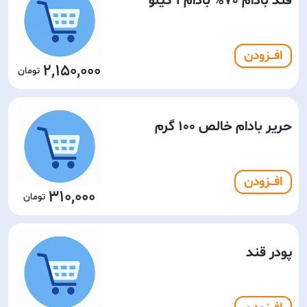
قند بادام 70% بادام 1 کیلو
افـــزودن
2,150,000
حریر بادام خالص 100 گرم
افـــزودن
310,000
پودر قند