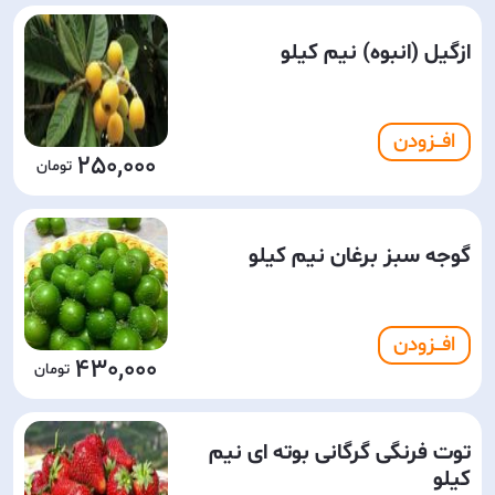
ازگیل (انبوه) نیم کیلو
افـــزودن
250,000
گوجه سبز برغان نیم کیلو
افـــزودن
430,000
توت فرنگی گرگانی بوته ای نیم
کیلو