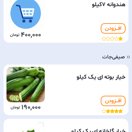
هندوانه 7کیلو
افـــزودن
400,000
صیفی‌جات
◽️
خیار بوته ای یک کیلو
افـــزودن
190,000
خیار گلخانه ای یک کیلو