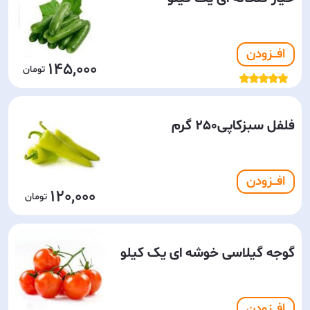
افـــزودن
145,000
فلفل سبزکاپی250 گرم
افـــزودن
120,000
گوجه گیلاسی خوشه ای یک کیلو
افـــزودن