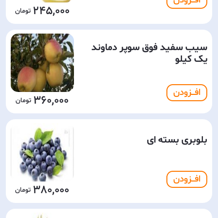
افـــزودن
245,000
سیب سفید فوق سوپر دماوند
یک کیلو
افـــزودن
360,000
بلوبرى بسته اى
افـــزودن
380,000