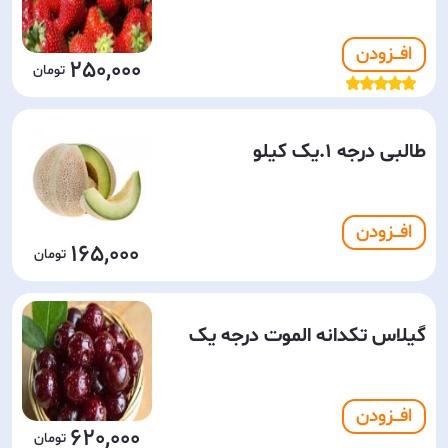
افـــزودن
250,000
طالبی درجه 1.یک کیلو
افـــزودن
165,000
گیلاس تکدانه الموت درجه یک
افـــزودن
620,000