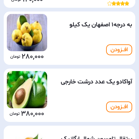
به درجه1 اصفهان یک کیلو
افـــزودن
280,000
آواکادو یک عدد درشت خارجی
افـــزودن
380,000