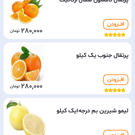
پرتقال تامسون شمال ارگانیک
افـــزودن
280,000
پرتقال جنوب یک کیلو
افـــزودن
280,000
لیمو شیرین بم درجه۱یک کیلو