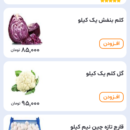
کلم بنفش یک کیلو
افـــزودن
85,000
گل کلم یک کیلو
افـــزودن
95,000
قارچ تازه چین نیم کیلو