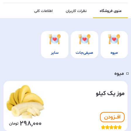
منوی فروشگاه
نظرات کاربران
اطلاعات کلی
میوه
صیفی‌جات
سایر
میوه
◽️
موز یک کیلو
افـــزودن
298,000