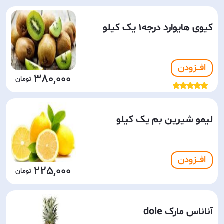
کیوی هایوارد درجه1 یک کیلو
افـــزودن
380,000
لیمو شیرین بم یک کیلو
افـــزودن
225,000
آناناس مارک dole