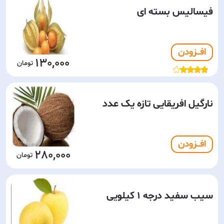
فیسالیس بسته اى
افـــزودن
130,000
نارگیل افریقایى تازه یک عدد
افـــزودن
280,000
سیب سفید درجه 1 کیلویی