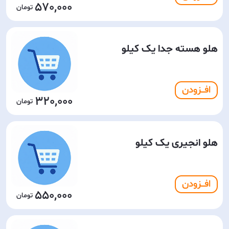
570,000
هلو هسته جدا یک کیلو
افـــزودن
320,000
هلو انجیری یک کیلو
افـــزودن
550,000