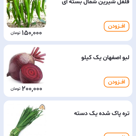
فلفل شیرین شمال بسته اى
افـــزودن
150,000
لبو اصفهان یک کیلو
افـــزودن
200,000
تره پاک شده یک دسته