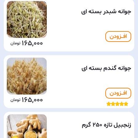
جوانه شبدر بسته ای
افـــزودن
165,000
جوانه گندم بسته ای
افـــزودن
165,000
زنجبیل تازه 250 گرم