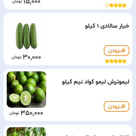
15,000
خیار سالادی 1 کیلو
افـــزودن
30,000
لیموترش لیمو کواد نیم کیلو
افـــزودن
350,000