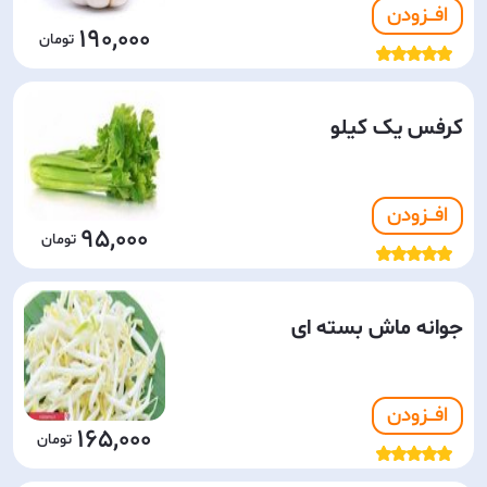
افـــزودن
190,000
کرفس یک کیلو
افـــزودن
95,000
جوانه ماش بسته ای
افـــزودن
165,000