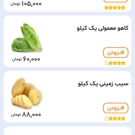
105,000
کاهو معمولی یک کیلو
افـــزودن
60,000
سیب زمینی یک کیلو
افـــزودن
88,000