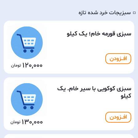
سبزیجات خرد شده تازه
◽️
سبزی قورمه خام؛ یک کیلو
افـــزودن
120,000
سبزی کوکویی با سیر خام. یک
کیلو
افـــزودن
130,000