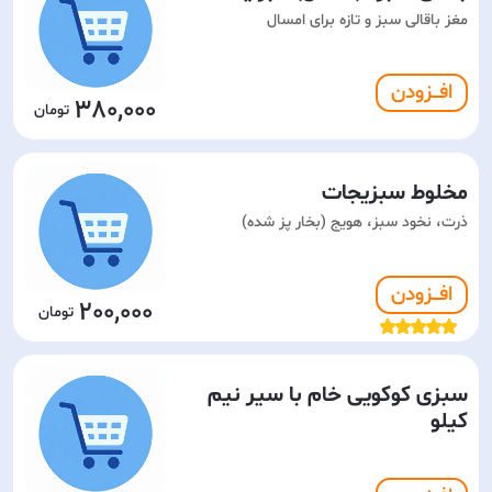
مغز باقالی سبز و تازه برای امسال
افـــزودن
380,000
مخلوط سبزیجات
ذرت، نخود سبز، هویج (بخار پز شده)
افـــزودن
200,000
سبزی کوکویی خام با سیر نیم
کیلو