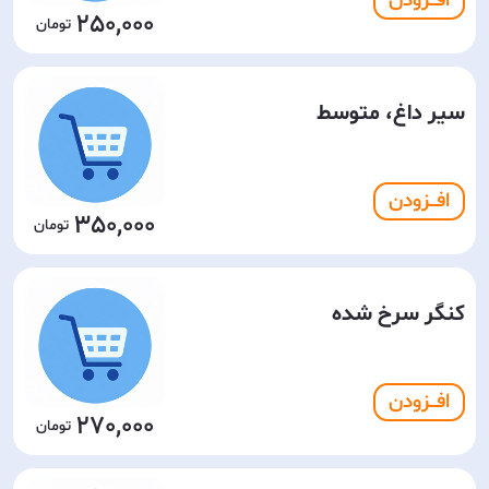
افـــزودن
250,000
سیر داغ، متوسط
افـــزودن
350,000
کنگر سرخ شده
افـــزودن
270,000