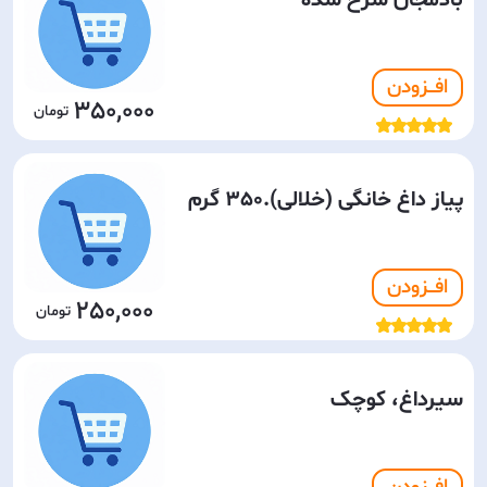
بادمجان سرخ شده
افـــزودن
350,000
پیاز داغ خانگی (خلالی).350 گرم
افـــزودن
250,000
سیرداغ، کوچک