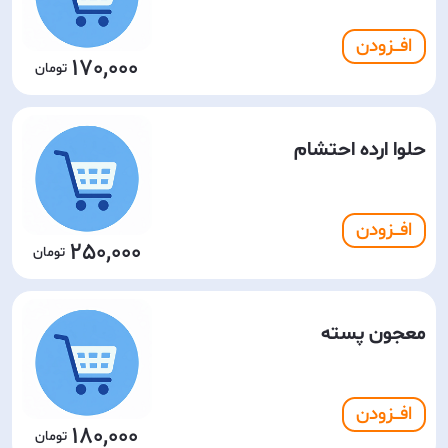
افـــزودن
170,000
حلوا ارده احتشام
افـــزودن
250,000
معجون پسته
افـــزودن
180,000