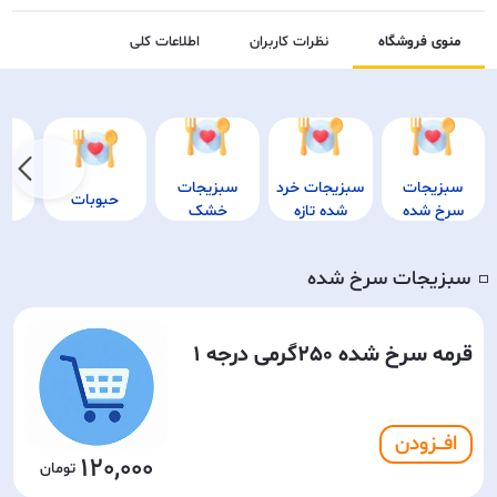
منوی فروشگاه
نظرات کاربران
اطلاعات کلی
سبزیجات
سبزیجات خرد
سبزیجات
حبوبات
تر
سرخ شده
شده تازه
خشک
سبزیجات سرخ شده
◽️
قرمه سرخ شده 250گرمی درجه 1
افـــزودن
120,000