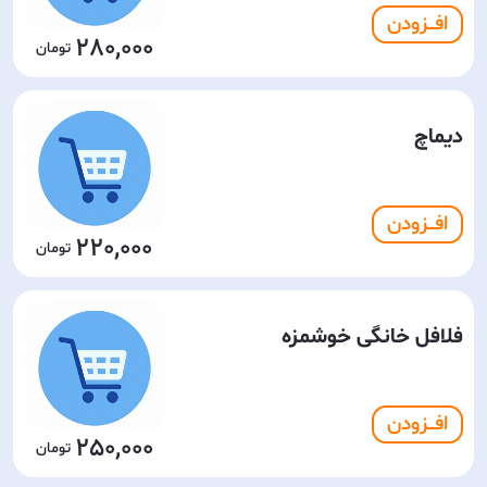
افـــزودن
280,000
دیماچ
افـــزودن
220,000
فلافل خانگی خوشمزه
افـــزودن
250,000