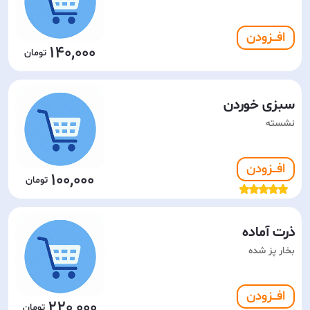
افـــزودن
140,000
سبزی خوردن
نشسته
افـــزودن
100,000
ذرت آماده
بخار پز شده
افـــزودن
220,000