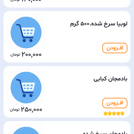
لوبیا سرخ شده.500 گرم
افـــزودن
200,000
بادمجان کبابی
افـــزودن
250,000