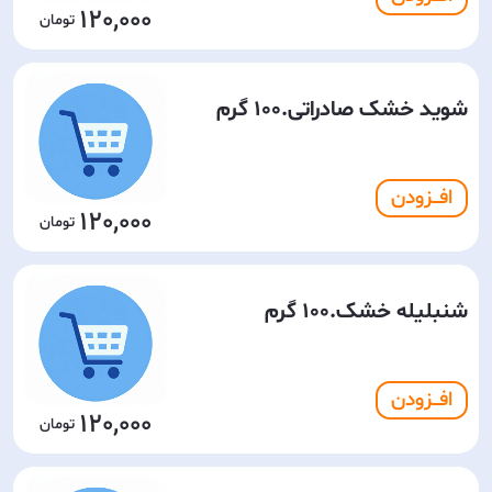
120,000
شوید خشک صادراتی.100 گرم
افـــزودن
120,000
شنبلیله خشک.100 گرم
افـــزودن
120,000