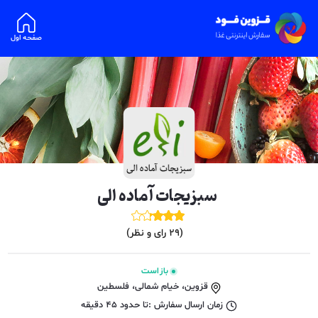
صفحه اول
سبزیجات آماده الی
(
29
رای و نظر)
باز است
قزوین، خیام شمالی، فلسطین
زمان ارسال سفارش :
تا حدود
45
دقیقه