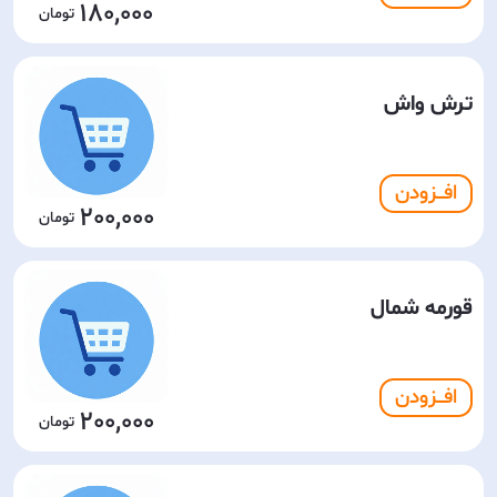
180,000
ترش واش
افـــزودن
200,000
قورمه شمال
افـــزودن
200,000