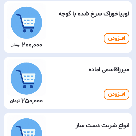
لوبیاخوراک سرخ شده با گوجه
افـــزودن
200,000
میرزاقاسمی اماده
افـــزودن
250,000
انواع شربت دست ساز