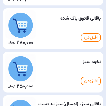
باقالی قاتوق پاک شده
افـــزودن
280,000
نخود سبز
افـــزودن
250,000
باقالی سبز، (امسال)سبز یه دست