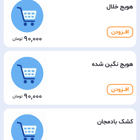
هویج خلال
افـــزودن
90,000
هویج نگین شده
افـــزودن
90,000
کشک بادمجان