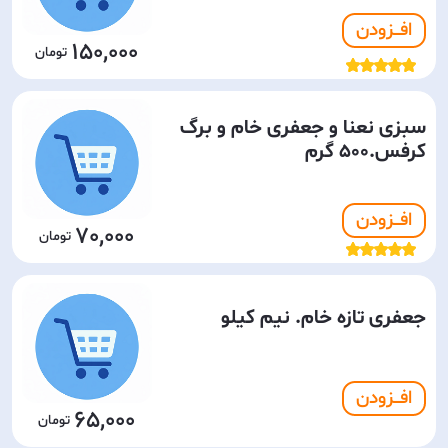
افـــزودن
150,000
سبزی نعنا و جعفری خام و برگ
کرفس.500 گرم
افـــزودن
70,000
جعفری تازه خام. نیم کیلو
افـــزودن
65,000