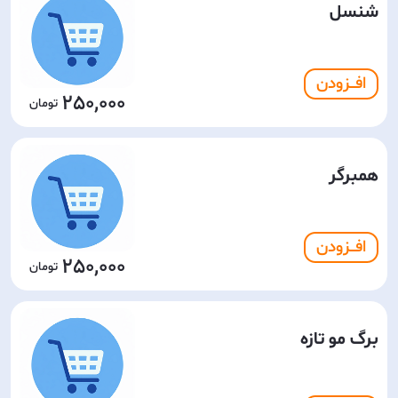
شنسل
افـــزودن
250,000
همبرگر
افـــزودن
250,000
برگ مو تازه