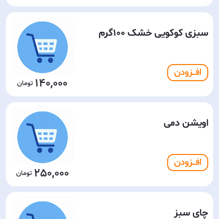
سبزی کوکویی خشک 100گرم
افـــزودن
140,000
اویشن دمی
افـــزودن
250,000
چای سبز