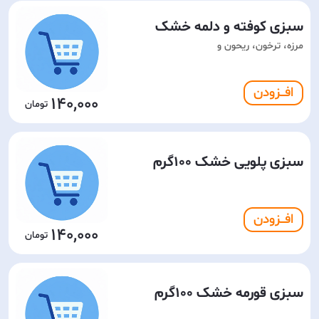
سبزی کوفته و دلمه خشک
مرزه، ترخون، ریحون و
افـــزودن
140,000
سبزی پلویی خشک 100گرم
افـــزودن
140,000
سبزی قورمه خشک 100گرم