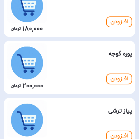
افـــزودن
180,000
پوره گوجه
افـــزودن
200,000
پیاز ترشی
افـــزودن