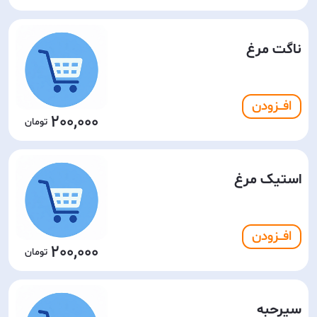
ناگت مرغ
افـــزودن
200,000
استیک مرغ
افـــزودن
200,000
سیرحبه