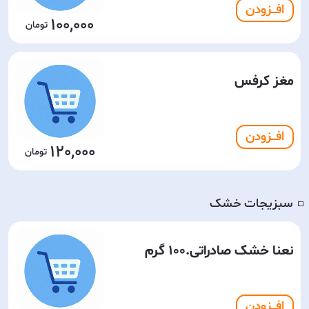
افـــزودن
100,000
مغز کرفس
افـــزودن
120,000
سبزیجات خشک
◽️
نعنا خشک صادراتی.100 گرم
افـــزودن