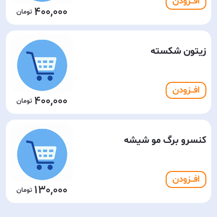
افـــزودن
400,000
زیتون شکسته
افـــزودن
400,000
کنسرو برگ مو شیشه
افـــزودن
130,000