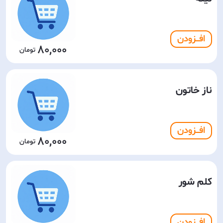
افـــزودن
80,000
ناز خاتون
افـــزودن
80,000
کلم شور
افـــزودن