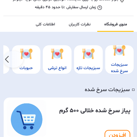
زمان ارسال سفارش :
تا حدود
45
دقیقه
منوی فروشگاه
نظرات کاربران
اطلاعات کلی
سبزیجات
سبزیجات تازه
انواع ترشی
حبوبات
ز
سرخ شده
سبزیجات سرخ شده
◽️
پیاز سرخ شده خلالی 500 گرم
افـــزودن