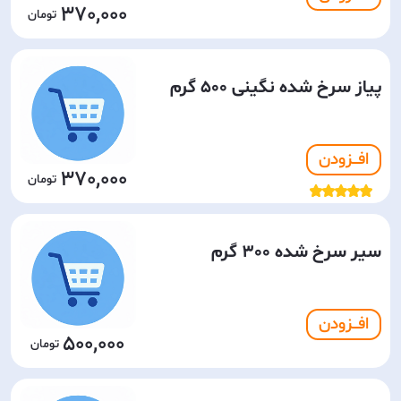
370,000
پیاز سرخ شده نگینی 500 گرم
افـــزودن
370,000
سیر سرخ شده 300 گرم
افـــزودن
500,000