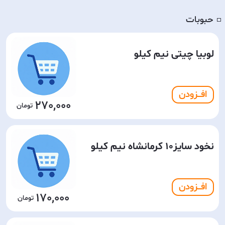
حبوبات
◽️
لوبیا چیتی نیم کیلو
افـــزودن
270,000
نخود سایز10 کرمانشاه نیم کیلو
افـــزودن
170,000