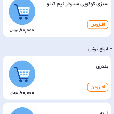
سبزی کوکویی سیردار نیم کیلو
افـــزودن
80,000
انواع ترشی
◽️
بندری
افـــزودن
80,000
لیته