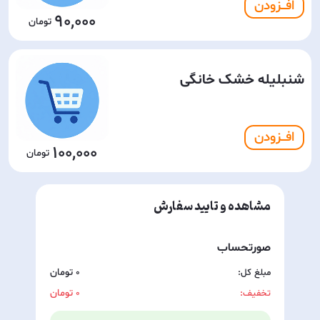
افـــزودن
90,000
شنبلیله خشک خانگی
افـــزودن
100,000
مشاهده و تایید سفارش
صورتحساب
مبلغ کل:
0
تخفیف:
0