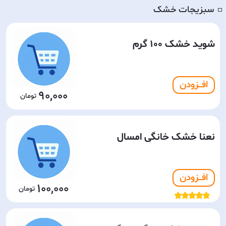
سبزیجات خشک
◽️
شوید خشک 100 گرم
افـــزودن
90,000
نعنا خشک خانگی امسال
افـــزودن
100,000