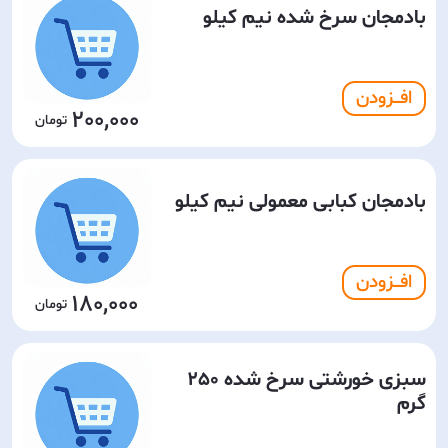
بادمجان سرخ شده نیم کیلو
افـــزودن
200,000
بادمجان کبابی معمولی نیم کیلو
افـــزودن
180,000
سبزی خورشتی سرخ شده 250
گرم