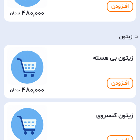
افـــزودن
480,000
زیتون
◽️
زیتون بی هسته
افـــزودن
480,000
زیتون کنسروی