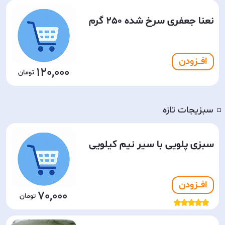
نعنا جعفری سرخ شده 250 گرم
افـــزودن
120,000
سبزیجات تازه
◽️
سبزی پلویی با سیر نیم کیلویی
افـــزودن
70,000