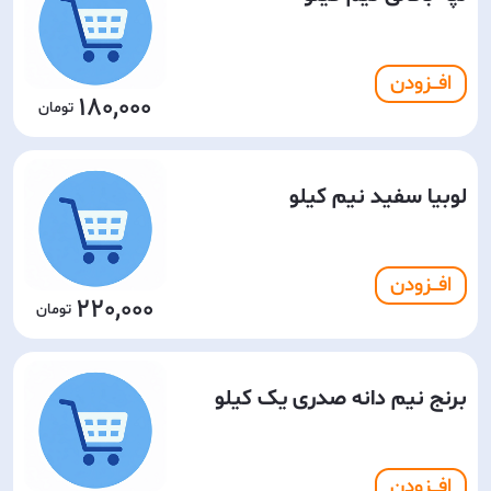
افـــزودن
180,000
لوبیا سفید نیم کیلو
افـــزودن
220,000
برنج نیم دانه صدری یک کیلو
افـــزودن