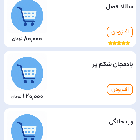
سالاد فصل
افـــزودن
80,000
بادمجان شکم پر
افـــزودن
120,000
رب خانگی