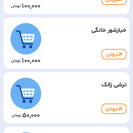
100,000
خیارشور خانگی
افـــزودن
100,000
ترشی زالک
افـــزودن
50,000