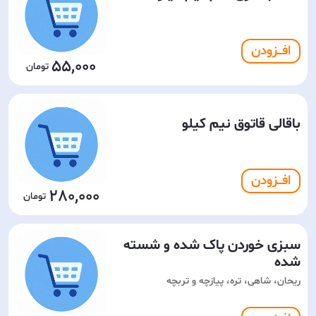
افـــزودن
55,000
باقالی قاتوق نیم کیلو
افـــزودن
280,000
سبزی خوردن پاک شده و شسته
شده
ریحان، شاهی، تره، پیازچه و تربچه