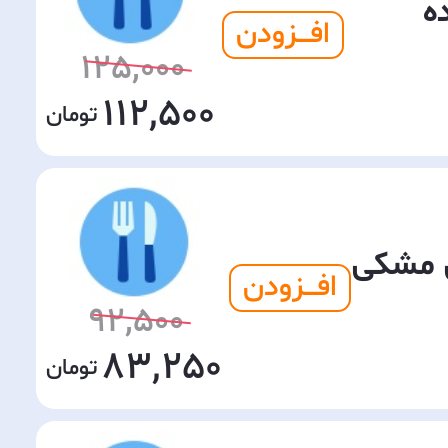
ه
افـــزودن
125,000
112,500
 مشکی
افـــزودن
92,500
83,250