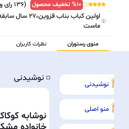
(
136
رای و 
10
%
تخفیف محصول
اولین کباب بناب قزوی
ماست
منوی رستوران
نظرات کاربران
نوشیدنی
◽️
نوشیدنی
منو اصلی
نوشابه کوکاکو
خانواده مشک