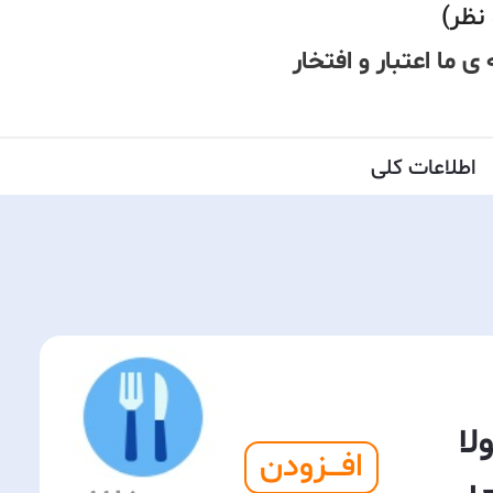
نظر)
ن،27 سال سابقه ى ما اعتبار و افتخار
اطلاعات کلی
لا
افـــزودن
ی