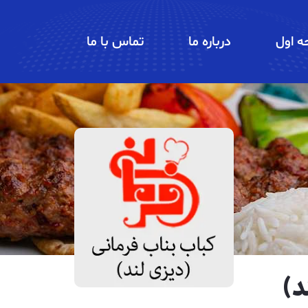
 اول
درباره ما
تماس با ما
د)