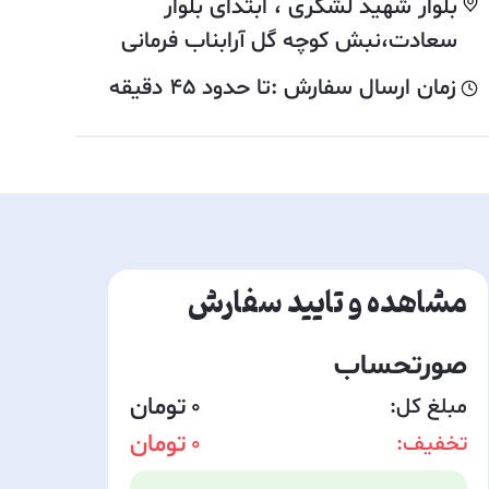
بلوار شهيد لشگرى ، ابتدای بلوار
سعادت،نبش کوچه گل آرابناب فرمانى
زمان ارسال سفارش :
تا حدود
45
دقیقه
مشاهده و تایید سفارش
صورتحساب
مبلغ کل:
0
تخفیف:
0