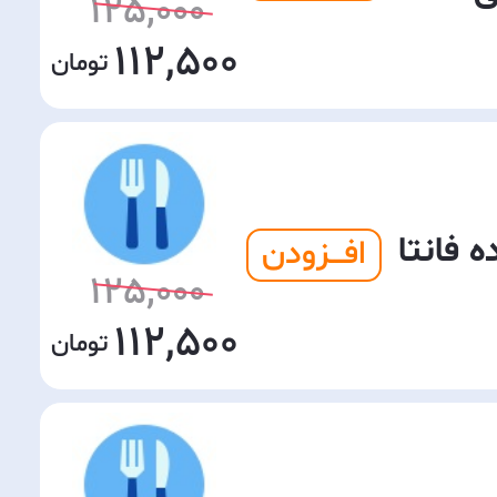
125,000
112,500
ه فانتا
افـــزودن
125,000
112,500