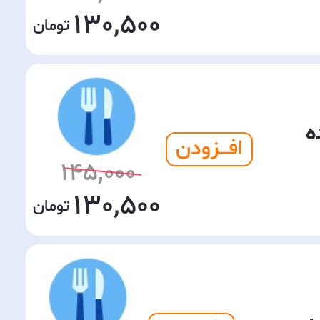
130,500
ه
افـــزودن
145,000
130,500