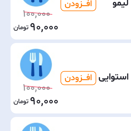
لیمو
افـــزودن
100,000
90,000
استوایی
افـــزودن
100,000
90,000