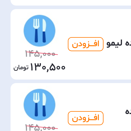
ه لیمو
افـــزودن
145,000
130,500
ه
افـــزودن
145,000