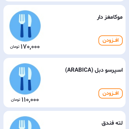
موکا‌مغز دار
افـــزودن
170,000
اسپرسو دبل (ARABICA)
افـــزودن
110,000
لته فندق