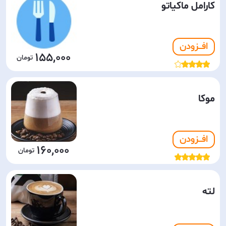
کارامل ماکیاتو
افـــزودن
155,000
موکا
افـــزودن
160,000
لته