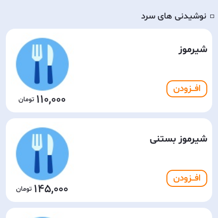
نوشیدنی های سرد
◽️
شیرموز
افـــزودن
110,000
شیرموز بستنی
افـــزودن
145,000