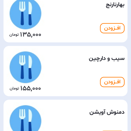
بهارنارنج
افـــزودن
135,000
سیب و دارچین
افـــزودن
155,000
دمنوش آویشن