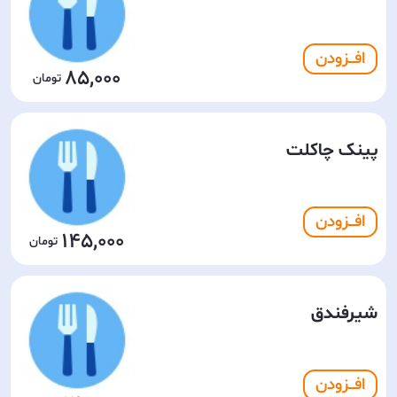
افـــزودن
85,000
پینک چاکلت
افـــزودن
145,000
شیرفندق
افـــزودن