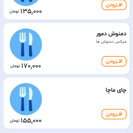
افـــزودن
135,000
دمنوش دمور
میکس دمنوش ها
افـــزودن
170,000
چای ماچا
افـــزودن
155,000