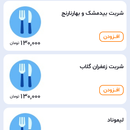
شربت بیدمشک و بهارنارنج
افـــزودن
130,000
شربت زعفران گلاب
افـــزودن
130,000
لیموناد