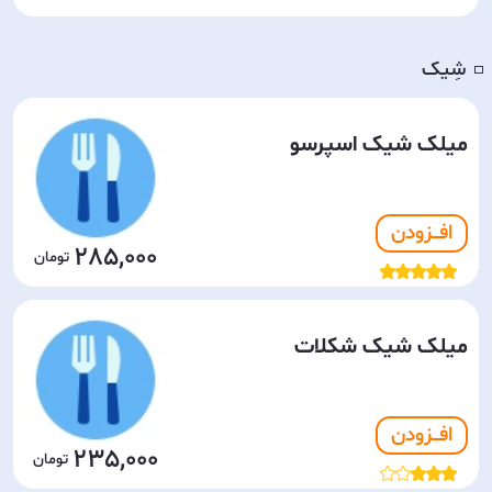
شِیک
◽️
میلک شیک اسپرسو
افـــزودن
285,000
میلک شیک شکلات
افـــزودن
235,000