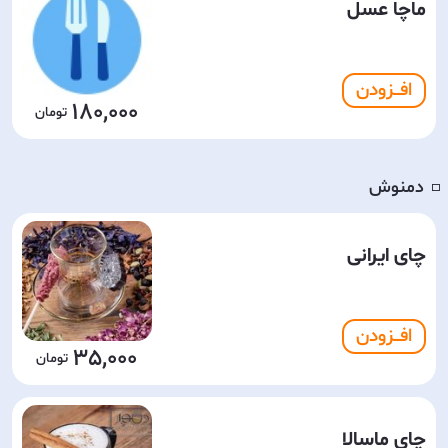
ماچا عسل
افـــزودن
180,000
دمنوش
◽️
چای ایرانی
افـــزودن
35,000
چای ماسالا