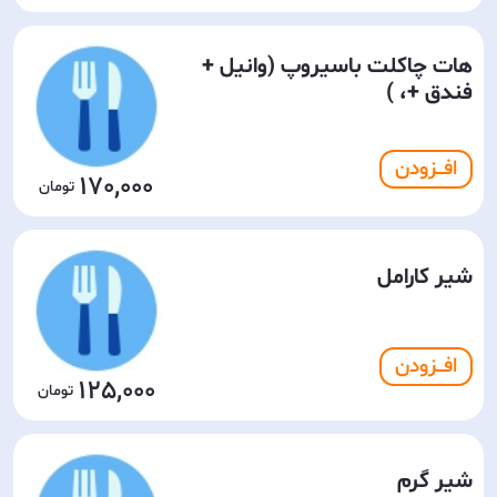
هات چاکلت باسیروپ (وانیل +
فندق +، )
افـــزودن
170,000
شیر کارامل
افـــزودن
125,000
شیر گرم