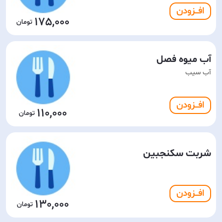
افـــزودن
175,000
آب میوه فصل
آب سیب
افـــزودن
110,000
شربت سکنجبین
افـــزودن
130,000