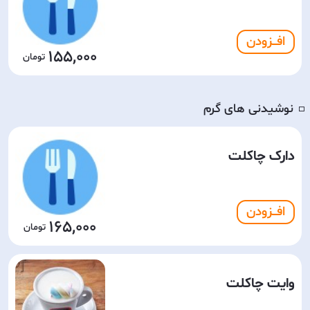
افـــزودن
155,000
نوشیدنی های گرم
◽️
دارک چاکلت
افـــزودن
165,000
وایت چاکلت