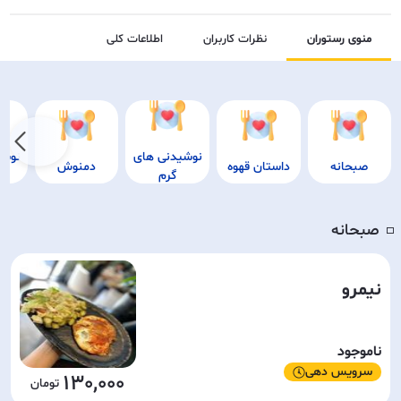
منوی رستوران
نظرات کاربران
اطلاعات کلی
نوشیدنی های
نوشی
صبحانه
داستان قهوه
دمنوش
گرم
صبحانه
◽️
نیمرو
ناموجود
سرویس دهی
130,000