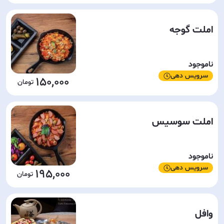
املت گوجه
ناموجود
سرویس دهی
150,000
املت سوسیس
ناموجود
سرویس دهی
195,000
وافل