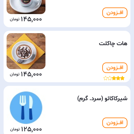
افـــزودن
145,000
هات چاکلت
افـــزودن
145,000
شیرکاکائو (سرد. گرم)
افـــزودن
125,000