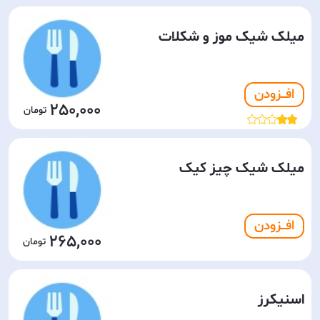
میلک شیک موز و شکلات
افـــزودن
250,000
میلک شیک چیز کیک
افـــزودن
265,000
اسنیکرز