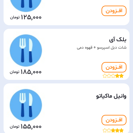
افـــزودن
125,000
بلک آی
شات دبل اسپرسو + قهوه دمی
افـــزودن
185,000
وانیل ماکیاتو
افـــزودن
155,000