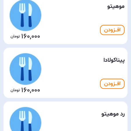
موهیتو
افـــزودن
160,000
پیناکولادا
افـــزودن
160,000
رد موهیتو