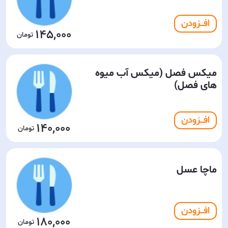
افـــزودن
145,000
میکس فصل (میکس آب میوه
های فصل)
افـــزودن
140,000
ماچا عسل
افـــزودن
180,000