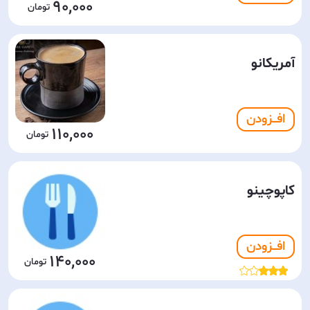
90,000
آمریکانو
افـــزودن
110,000
کاپوچینو
افـــزودن
140,000