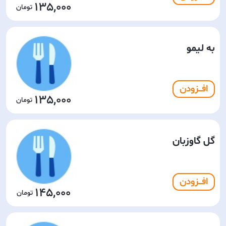
135,000
به لیمو
افـــزودن
135,000
گل گاوزبان
افـــزودن
145,000