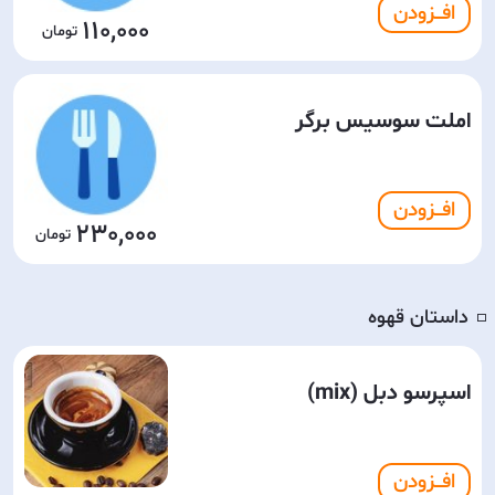
افـــزودن
110,000
املت سوسیس برگر
افـــزودن
230,000
داستان قهوه
◽️
اسپرسو دبل (mix)
افـــزودن