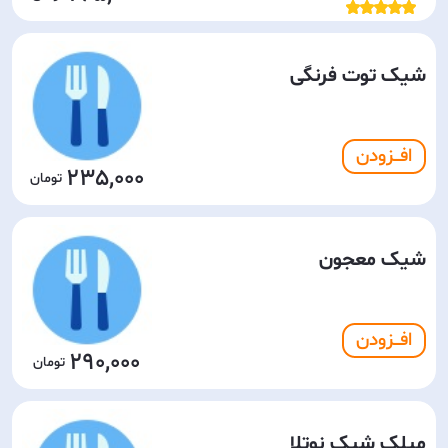
شیک توت فرنگی
افـــزودن
235,000
شیک معجون
افـــزودن
290,000
میلک شیک نوتلا