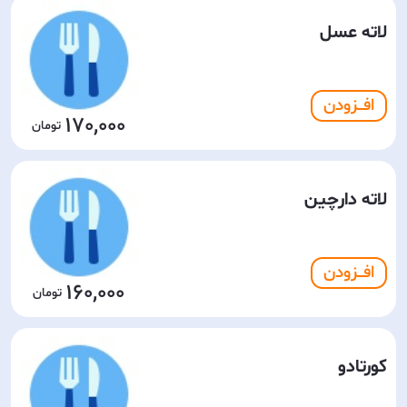
لاته عسل
افـــزودن
170,000
لاته دارچین
افـــزودن
160,000
کورتادو