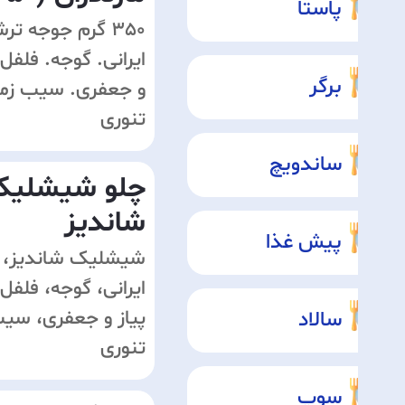
‌پاستا
350 گرم جوجه تر
ایرانی. گوجه. فلفل 
برگر
و جعفری. سیب زم
تنوری
ساندویچ
چلو شیشلی
شاندیز
پیش غذا
شیشلیک شاندیز، ب
ایرانی، گوجه، فلفل 
پیاز و جعفری، سی
سالاد
تنوری
سوپ