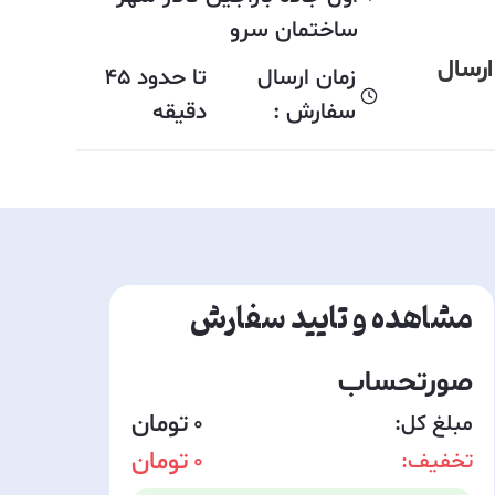
ساختمان سرو
:sarvfoodco - 100% تخفیف ارسال
زمان ارسال
تا حدود
45
سفارش :
دقیقه
مشاهده و تایید سفارش
صورتحساب
مبلغ کل:
0
تخفیف:
0