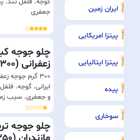
گوجه. فلفل تند. پیا
ایران زمین
جعفری
پیتزا امریکایی
چلو جوجه کب
زعفرانی (300 گرم)
پیتزا ایتالیایی
300 گرم جوجه زعف
ایرانی. گوجه. فلفل 
پیده
و جعفری. سیب زمی
سوخاری
چلو جوجه ت
مازندران (350 گرم)