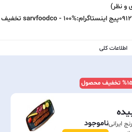
 و نظر)
شماره تماس:0912787198802833330003پیج اینستاگرام
اطلاعات کلی
%1
تخفیف محصول
یده
ناموجود
. برنج ایرانی.