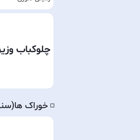
چلوکباب وزی
خوراک ها(سنت
◽️