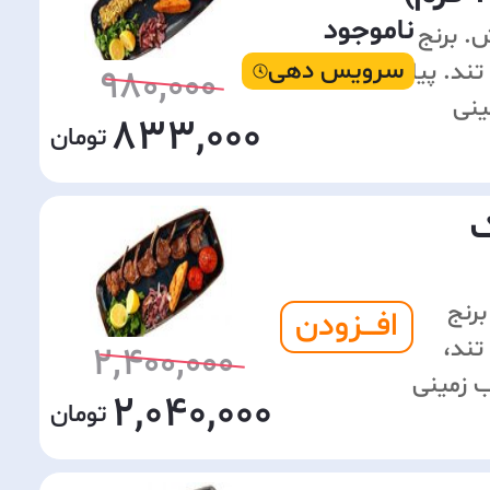
ناموجود
ش. برنج
سرویس دهی
تند. پیاز
980,000
ینی
833,000
ک
رنج
افـــزودن
تند،
2,400,000
ب زمینی
2,040,000