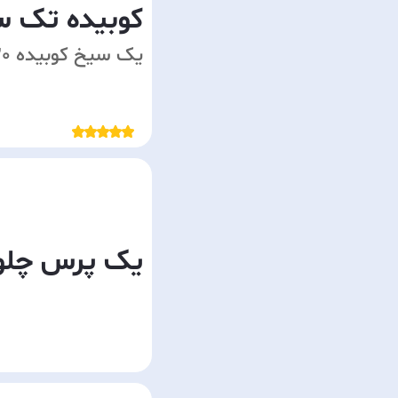
کوبیده تک س
یک سیخ کوبیده 120 گرمی
یک پرس چلو 