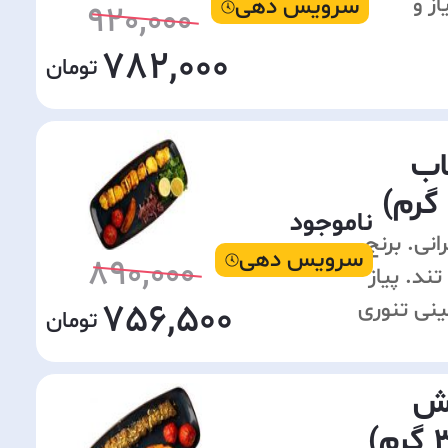
سرویس دهی
ز و
920,000
782,000
اب
ناموجود
رانی. برنج
سرویس دهی
890,000
تند. پیاز
756,500
نی تنوری
رش