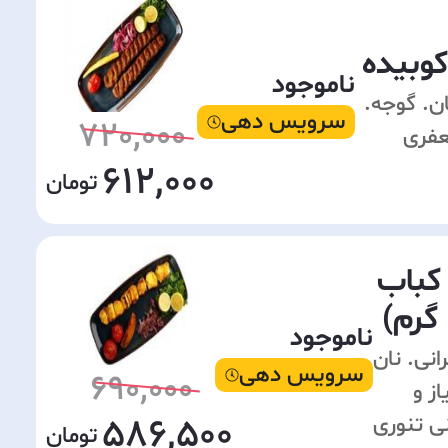
وبیده
ناموجود
ی. نان. گوجه.
سرویس دهی
720,000
عفری
612,000
کباب
ناموجود
رانی. نان.
سرویس دهی
690,000
ز و
586,500
 تنوری