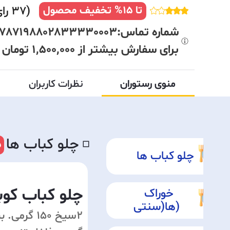
(
37
رای
تا
15
% تخفیف محصول
برای سفارش بیشتر از 1,500,000 تومان
منوی رستوران
نظرات کاربران
چلو کباب ها
◽️
5
چلو کباب ها
چلو کباب کوب
خوراک
ها(سنتی)
2سیخ 150 گرمی