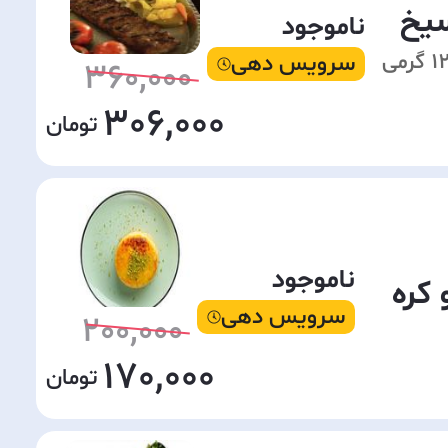
یخ
ناموجود
سرویس دهی
360,000
306,000
ناموجود
کره
سرویس دهی
200,000
170,000