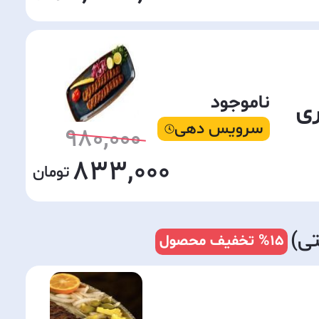
ناموجود
ری
سرویس دهی
980,000
833,000
ی)
%15
تخفیف محصول