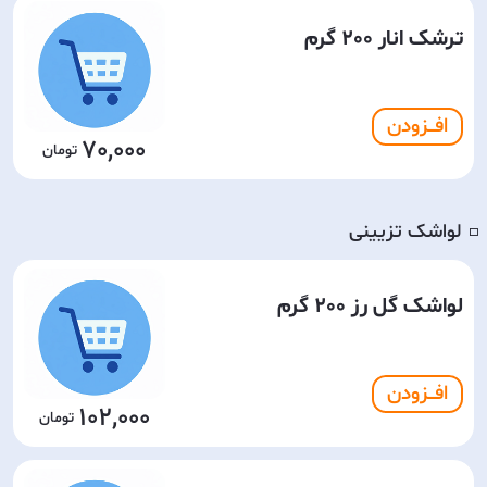
ترشک انار 200 گرم
افـــزودن
70,000
لواشک تزیینی
◽️
لواشک گل رز 200 گرم
افـــزودن
102,000