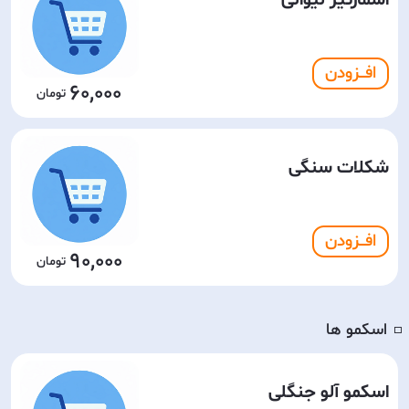
اسمارتیز لیوانی
افـــزودن
60,000
شکلات سنگی
افـــزودن
90,000
اسکمو ها
◽️
اسکمو آلو جنگلی