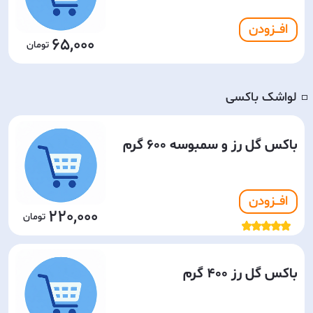
افـــزودن
65,000
لواشک باکسی
◽️
باکس گل رز و سمبوسه 600 گرم
افـــزودن
220,000
باکس گل رز 400 گرم