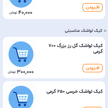
افـــزودن
40,000
کیک لواشک مناسبتی
◽️
کیک لواشک گل رز بزرگ 700
گرمی
افـــزودن
300,000
کیک لواشک خرسی 250 گرمی