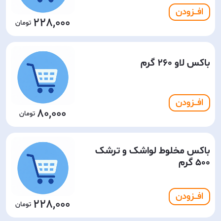
افـــزودن
228,000
باکس لاو 260 گرم
افـــزودن
80,000
باکس مخلوط لواشک و ترشک
500 گرم
افـــزودن
228,000