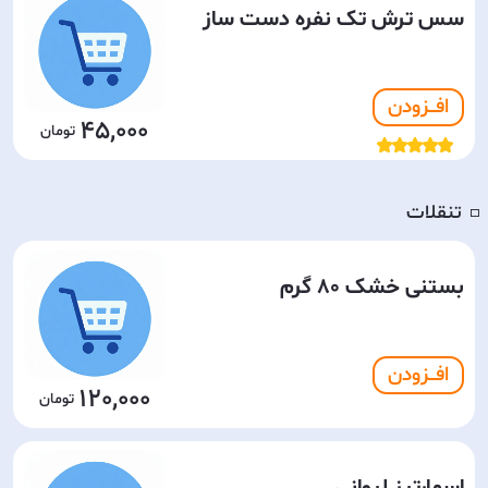
سس ترش تک نفره دست ساز
افـــزودن
45,000
تنقلات
◽️
بستنی خشک 80 گرم
افـــزودن
120,000