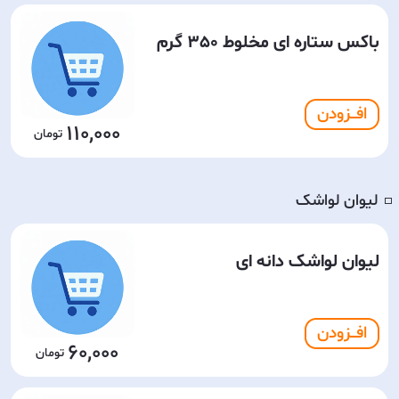
باکس ستاره ای مخلوط 350 گرم
افـــزودن
110,000
لیوان لواشک
◽️
لیوان لواشک دانه ای
افـــزودن
60,000