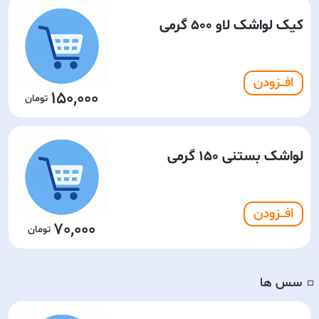
کیک لواشک لاو 500 گرمی
افـــزودن
150,000
لواشک بستنی 150 گرمی
افـــزودن
70,000
سس ها
◽️