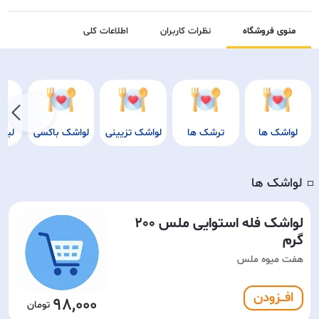
منوی فروشگاه
نظرات کاربران
اطلاعات کلی
لواشک ها
ترشک ها
لواشک تزیینی
لواشک باکسی
لیوا
لواشک ها
◽️
لواشک فله استوایی ملس 200
گرم
هفت میوه ملس
افـــزودن
98,000