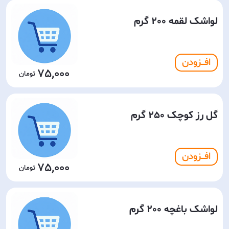
لواشک لقمه 200 گرم
افـــزودن
75,000
گل رز کوچک 250 گرم
افـــزودن
75,000
لواشک باغچه 200 گرم