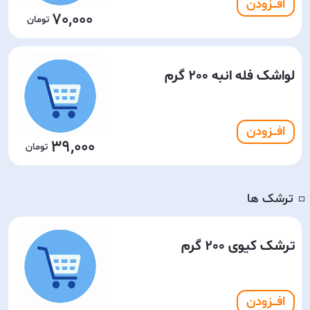
افـــزودن
70,000
لواشک فله انبه 200 گرم
افـــزودن
39,000
ترشک ها
◽️
ترشک کیوی 200 گرم
افـــزودن