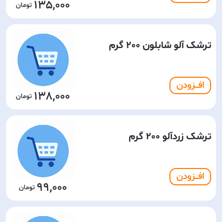
135,000
ترشک آلو شابلون 200 گرم
افـــزودن
138,000
ترشک زردآلو 200 گرم
افـــزودن
99,000