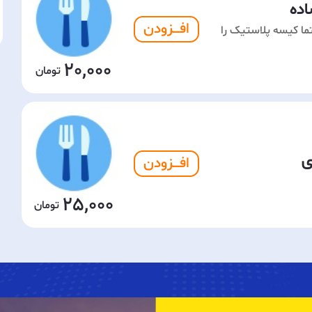
اده
افـــزودن
ما کیسه پلاستیک را
20,000
ی
افـــزودن
25,000