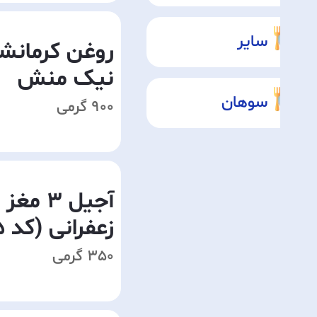
سایر
روغن کرمانش
نیک منش
سوهان
900 گرمی
آجیل 3 مغز
زعفرانی (کد 155)
350 گرمی