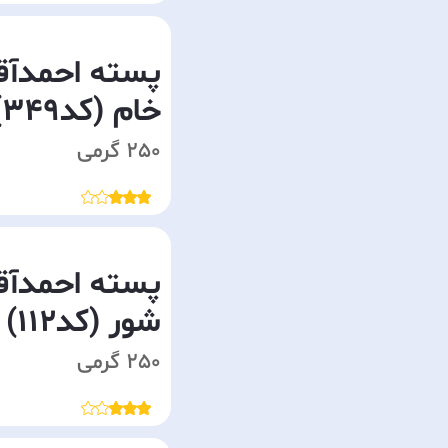
پسته احمدآق
خام (کد349)
250 گرمی
پسته احمدآق
شور (کد112)
250 گرمی