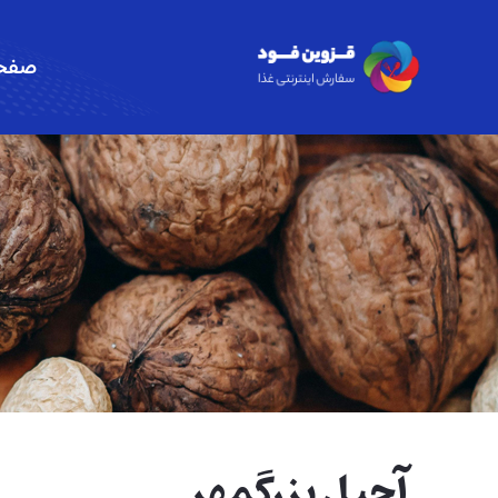
صفحه
آجیل بزرگمهر