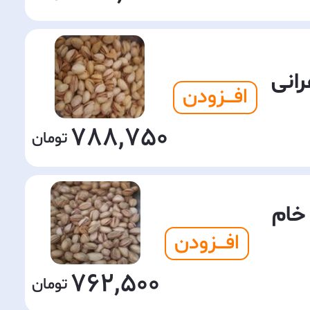
انی
افـــزودن
788,750
خام
افـــزودن
762,500