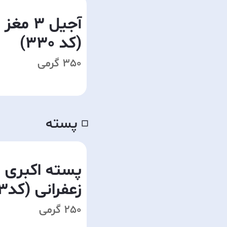
آجیل 3 م
(کد 330)
350 گرمی
پسته
◽️
پسته اکبری ا
زعفرانی (کد113)
250 گرمی