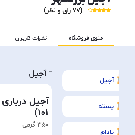
(
77
رای و نظر)
منوی فروشگاه
نظرات کاربران
آجیل
◽️
آجیل
آجیل درباری 
پسته
101)
350 گرمی
بادام