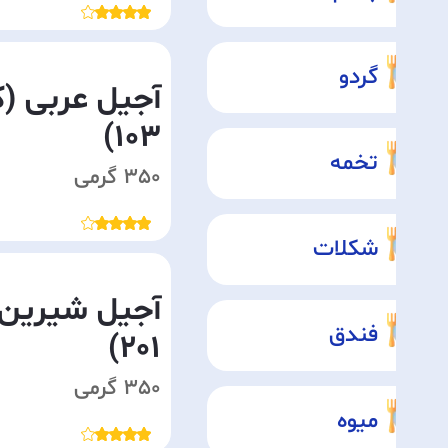
گردو
آجیل عربی (ک
103)
تخمه
350 گرمی
شکلات
آجیل شیرین 
فندق
201)
350 گرمی
میوه