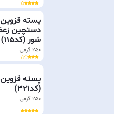
پسته قزوین
دستچین زعفر
شور (کد115)
250 گرمی
پسته قزوین 
(کد321)
250 گرمی