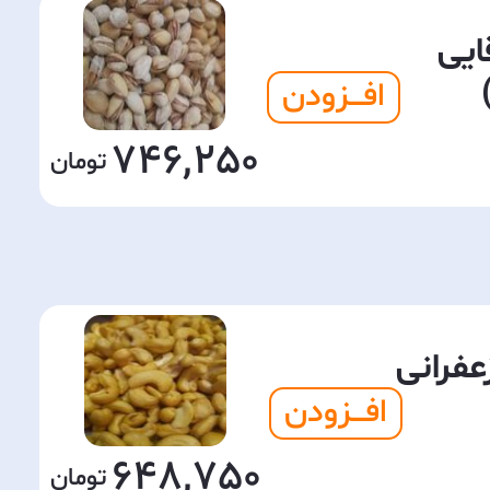
ایی
افـــزودن
746,250
عفرانی
افـــزودن
648,750