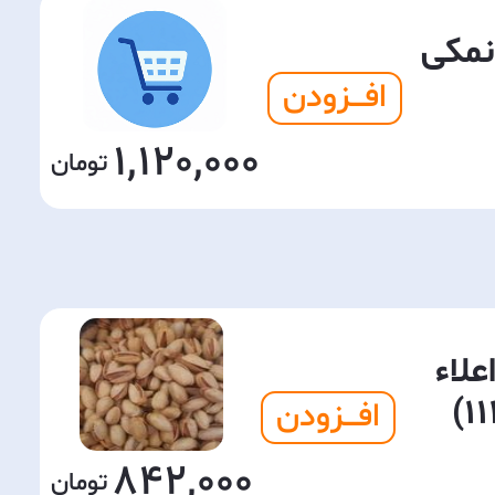
غز نمکی
افـــزودن
1,120,000
علاء
افـــزودن
842,000