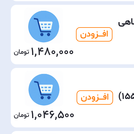
اهی
افـــزودن
1,480,000
افـــزودن
1,046,500