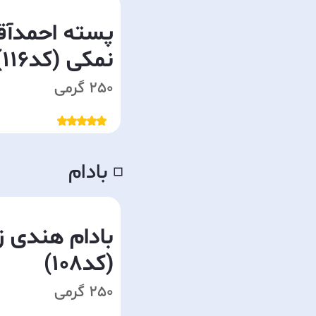
پسته احمدآق
نمکی (کد116)
250 گرمی
بادام
◽️
بادام هندی ز
(کد108)
250 گرمی