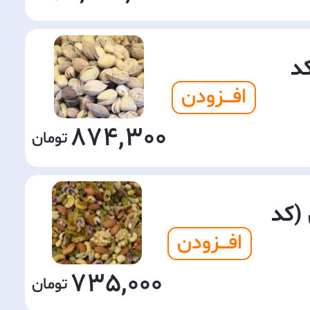
د
افـــزودن
874,300
(کد
افـــزودن
735,000