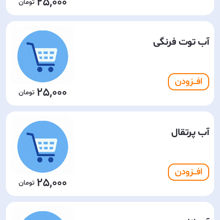
25,000
آب توت فرنگی
افـــزودن
25,000
آب پرتقال
افـــزودن
25,000