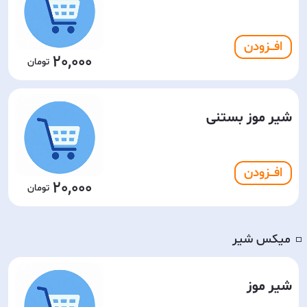
افـــزودن
20,000
شیر موز بستنی
افـــزودن
20,000
میکس شیر
◽️
شیر موز