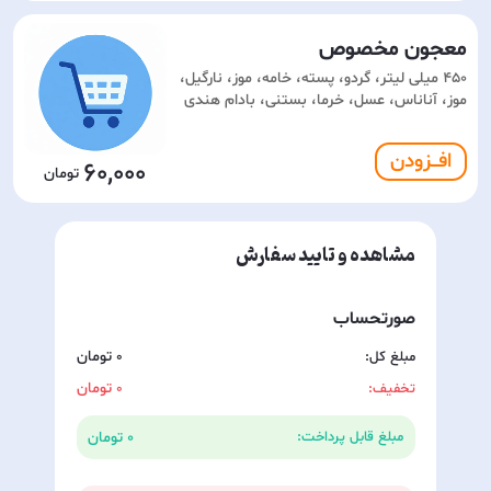
معجون مخصوص
۴۵۰ میلی لیتر، گردو، پسته، خامه، موز، نارگیل،
موز، آناناس، عسل، خرما، بستنی، بادام هندی
افـــزودن
60,000
مشاهده و تایید سفارش
صورتحساب
مبلغ کل:
0
تخفیف:
0
0
مبلغ قابل پرداخت: