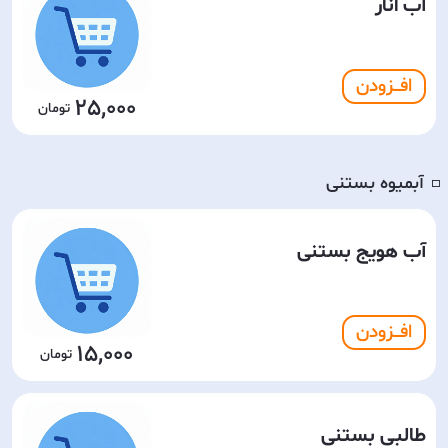
آب انار
افـــزودن
25,000
آبمیوه بستنی
◽️
آب هویج بستنی
افـــزودن
15,000
طالبی بستنی