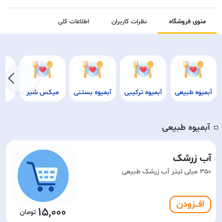
منوی فروشگاه
نظرات کاربران
اطلاعات کلی
آبمیوه طبیعی
آبمیوه ترکیبی
آبمیوه بستنی
میکس شیر
م
آبمیوه طبیعی
◽️
آب زرشک
۳۵۰ میلی لیتر آب زرشک طبیعی
افـــزودن
15,000