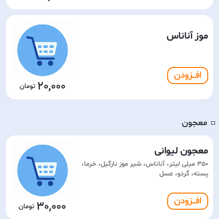
موز آناناس
افـــزودن
20,000
معجون
◽️
معجون لیوانی
۳۵۰ میلی لیتر، آناناس، شیر موز نارگیل، خرما،
پسته، گردو، عسل
افـــزودن
30,000