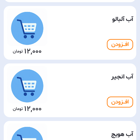
آب آلبالو
افـــزودن
12,000
آب انجیر
افـــزودن
12,000
آب هویج