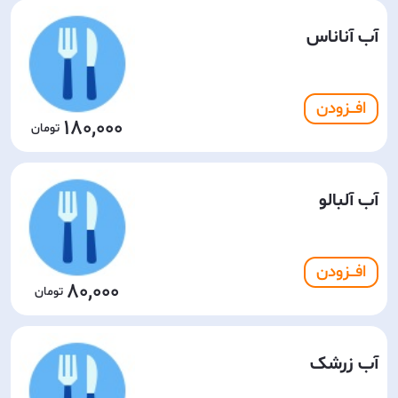
آب آناناس
افـــزودن
180,000
آب آلبالو
افـــزودن
80,000
آب زرشک