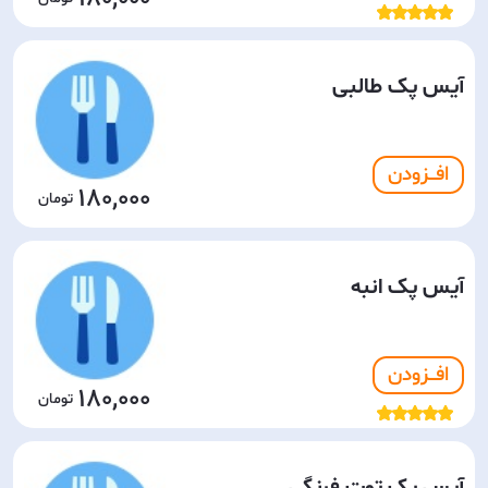
آیس پک طالبی
افـــزودن
180,000
آیس پک انبه
افـــزودن
180,000