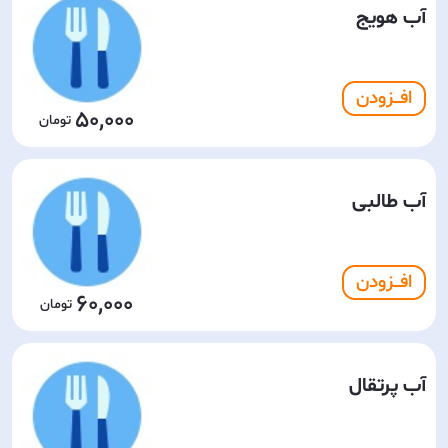
آب هویج
افـــزودن
50,000
آب طالبی
افـــزودن
60,000
آب پرتقال