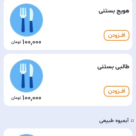
هویج بستنی
افـــزودن
100,000
طالبی بستنی
افـــزودن
100,000
آبمیوه طبیعی
◽️