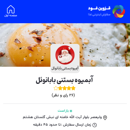
صفحه اول
آبمیوه بستنی بابانوئل
(
26
رای و نظر)
باز است
ولیعصر بلوار آیت الله خامنه ای نبش گلستان هشتم
زمان ارسال سفارش :
تا حدود
45
دقیقه