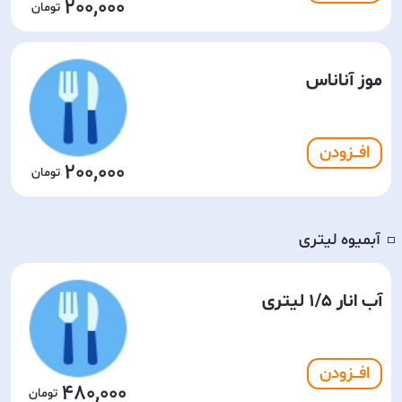
200,000
موز آناناس
افـــزودن
200,000
آبمیوه لیتری
◽️
آب انار 1/5 لیتری
افـــزودن
480,000