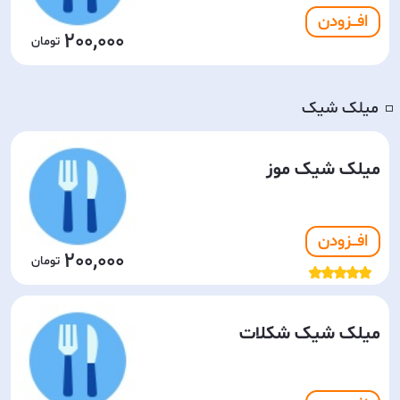
افـــزودن
200,000
میلک شیک
◽️
میلک شیک موز
افـــزودن
200,000
میلک شیک شکلات