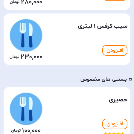
280,000
سیب کرفس 1 لیتری
افـــزودن
230,000
بستنی های مخصوص
◽️
حصیری
افـــزودن
100,000