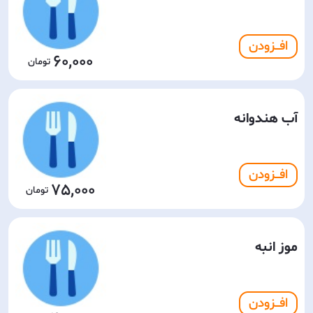
افـــزودن
60,000
آب هندوانه
افـــزودن
75,000
موز انبه
افـــزودن