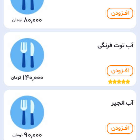
افـــزودن
80,000
آب توت فرنگی
افـــزودن
140,000
آب انجیر
افـــزودن
90,000