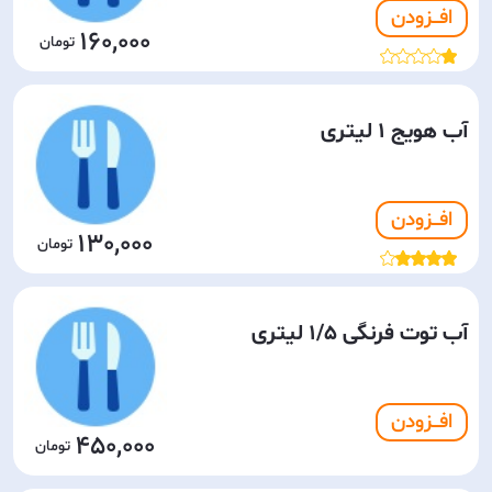
افـــزودن
160,000
آب هویج 1 لیتری
افـــزودن
130,000
آب توت فرنگی 1/5 لیتری
افـــزودن
450,000