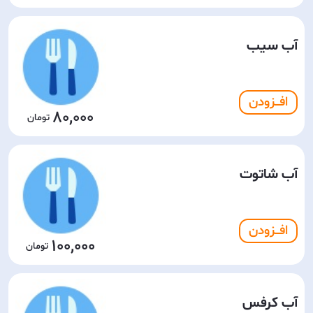
آب سیب
افـــزودن
80,000
آب شاتوت
افـــزودن
100,000
آب کرفس