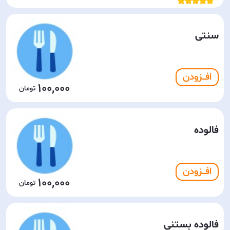
سنتی
افـــزودن
100,000
فالوده
افـــزودن
100,000
فالوده بستنی