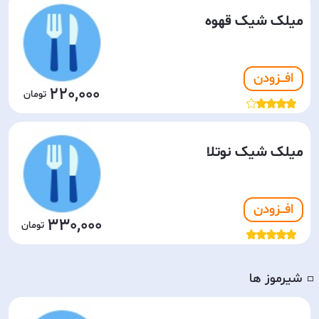
میلک شیک قهوه
افـــزودن
220,000
میلک شیک نوتلا
افـــزودن
330,000
شیرموز ها
◽️