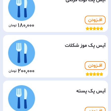
آیس پک توت فرنگی
افـــزودن
180,000
آیس پک موز شکلات
افـــزودن
200,000
آیس پک پسته