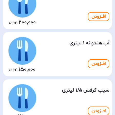
افـــزودن
200,000
آب هندوانه 1 لیتری
افـــزودن
150,000
سیب کرفس 1/5 لیتری
افـــزودن